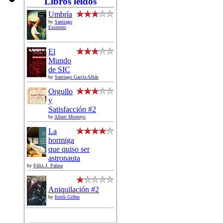
Libros leídos
Umbría
by
Santiago
Eximeno
El
Mundo
de SIC
by
Santiago García Albás
Orgullo
y
Satisfacción #2
by
Albert Monteys
La
hormiga
que quiso ser
astronauta
by
Félix J. Palma
Aniquilación #2
by
Keith Giffen