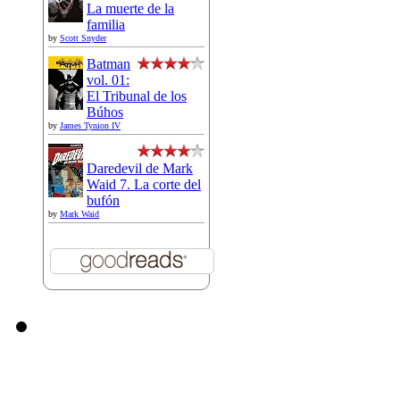
La muerte de la
familia
by
Scott Snyder
Batman
vol. 01:
El Tribunal de los
Búhos
by
James Tynion IV
Daredevil de Mark
Waid 7. La corte del
bufón
by
Mark Waid