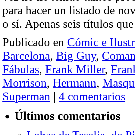
para hacer un listado de n
o sí. Apenas seis títulos q
Publicado en
Cómic e Ilust
Barcelona
,
Big Guy
,
Coman
Fábulas
,
Frank Miller
,
Fran
Morrison
,
Hermann
,
Masqu
Superman
|
4 comentarios
Últimos comentarios