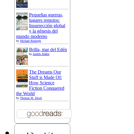
Pequeñas guerras,
lugares remotos:
Insurrección global
y la génesis del
mundo moderno
by
Michael Burleigh
Brilla, mar del Edén
by
Andrés Ibáñez
The Dreams Our
Stuff is Made Of:
How Science
Fiction Conquered
the World
by
Thomas M. Disch