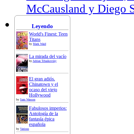
McCausland y Diego 
Leyendo
World's Finest: Teen
Titans
by
Mark Waid
La mirada del vacío
by
Adrian Tchaikovsky
El gran adiós.
Chinatown y el
ocaso del viejo
Hollywood
by
Sam Wasson
Fabulosos imperios:
Antología de la
fantasía épica
española
by
Various