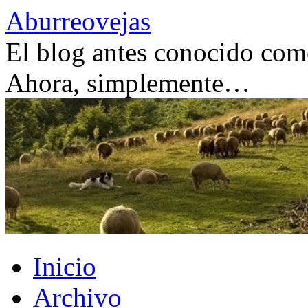
Saltar
Aburreovejas
al
contenido
El blog antes conocido como
Ahora, simplemente…
Inicio
Archivo