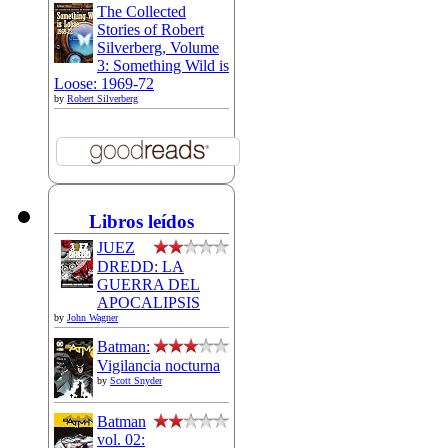
The Collected
Stories of Robert
Silverberg, Volume
3: Something Wild is
Loose: 1969-72
by
Robert Silverberg
Libros leídos
JUEZ
DREDD: LA
GUERRA DEL
APOCALIPSIS
by
John Wagner
Batman:
Vigilancia nocturna
by
Scott Snyder
Batman
vol. 02: