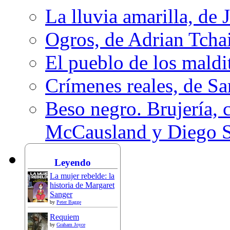
La lluvia amarilla, de 
Ogros, de Adrian Tcha
El pueblo de los mald
Crímenes reales, de S
Beso negro. Brujería, c
McCausland y Diego 
Leyendo
La mujer rebelde: la
historia de Margaret
Sanger
by
Peter Bagge
Requiem
by
Graham Joyce