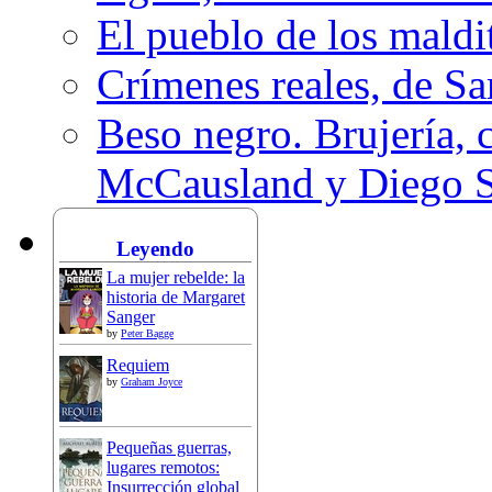
El pueblo de los mald
Crímenes reales, de S
Beso negro. Brujería, c
McCausland y Diego 
Leyendo
La mujer rebelde: la
historia de Margaret
Sanger
by
Peter Bagge
Requiem
by
Graham Joyce
Pequeñas guerras,
lugares remotos:
Insurrección global