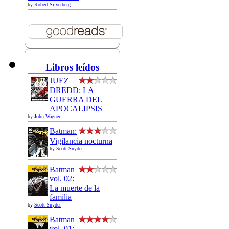
by
Robert Silverberg
Libros leídos
JUEZ
DREDD: LA
GUERRA DEL
APOCALIPSIS
by
John Wagner
Batman:
Vigilancia nocturna
by
Scott Snyder
Batman
vol. 02:
La muerte de la
familia
by
Scott Snyder
Batman
vol. 01: