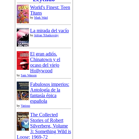
World's Finest: Teen
Titans
by
Mark Waid
La mirada del vacío
by
Adrian Tchaikovsky
El gran adiós.
Chinatown y el
ocaso del viejo
Hollywood
by
Sam Wasson
Fabulosos imperios:
Antología de la
fantasía épica
española
by
Various
The Collected
Stories of Robert
Silverberg, Volume
3: Something Wild is
Loose: 1969-72