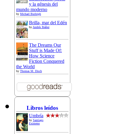
y la génesis del
mundo moderno
by
Michael Burleigh
Brilla, mar del Edén
by
Andrés Ibáñez
The Dreams Our
Stuff is Made Of:
How Science
Fiction Conquered
the World
by
Thomas M. Disch
Libros leídos
Umbría
by
Santiago
Eximeno