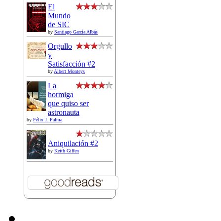
El
Mundo
de SIC
by
Santiago García Albás
Orgullo
y
Satisfacción #2
by
Albert Monteys
La
hormiga
que quiso ser
astronauta
by
Félix J. Palma
Aniquilación #2
by
Keith Giffen