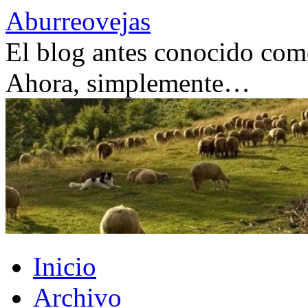
Saltar
Aburreovejas
al
contenido
El blog antes conocido como
Ahora, simplemente…
Inicio
Archivo