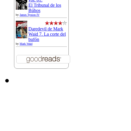
El Tribunal de los
Búhos
by
James Tynion IV
Daredevil de Mark
Waid 7. La corte del
bufón
by
Mark Waid