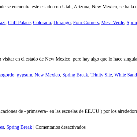
nde se encuentra este estado con Utah, Arizona, New Mexico, se halla 
azi
,
Cliff Palace
,
Colorado
,
Durango
,
Four Corners
,
Mesa Verde
,
Spri
visitar en el estado de New Mexico, pero hay algo que lo hace singular
ogordo
,
gypsum
,
New Mexico
,
Spring Break
,
Trinity Site
,
White Sand
caciones de «primavera» en las escuelas de EE.UU.) por los alrededores
en
es
,
Spring Break
|
Comentarios desactivados
So