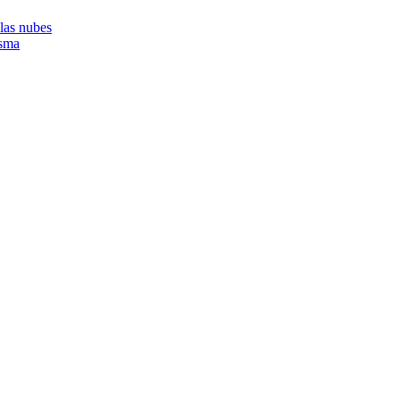
 las nubes
asma