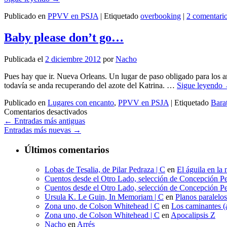
Publicado en
PPVV en PSJA
|
Etiquetado
overbooking
|
2 comentari
Baby please don’t go…
Publicada el
2 diciembre 2012
por
Nacho
Pues hay que ir. Nueva Orleans. Un lugar de paso obligado para los ama
todavía se anda recuperando del azote del Katrina. …
Sigue leyendo
Publicado en
Lugares con encanto
,
PPVV en PSJA
|
Etiquetado
Barat
en
Comentarios desactivados
Baby
←
Entradas más antiguas
please
Entradas más nuevas
→
don’t
go…
Últimos comentarios
Lobas de Tesalia, de Pilar Pedraza | C
en
El águila en la 
Cuentos desde el Otro Lado, selección de Concepción Pe
Cuentos desde el Otro Lado, selección de Concepción Pe
Ursula K. Le Guin, In Memoriam | C
en
Planos paralelo
Zona uno, de Colson Whitehead | C
en
Los caminantes (a
Zona uno, de Colson Whitehead | C
en
Apocalipsis Z
Nacho
en
Arrés