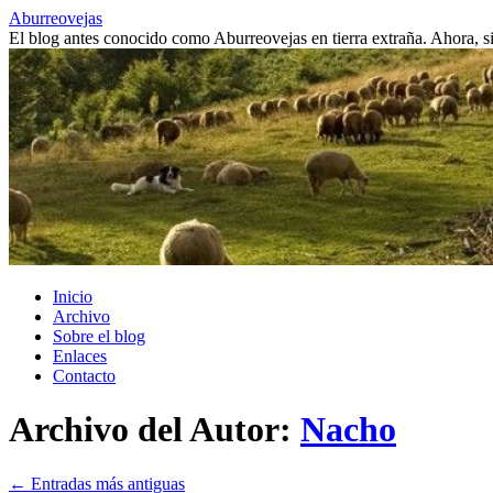
Saltar
Aburreovejas
al
El blog antes conocido como Aburreovejas en tierra extraña. Ahora,
contenido
Inicio
Archivo
Sobre el blog
Enlaces
Contacto
Archivo del Autor:
Nacho
←
Entradas más antiguas