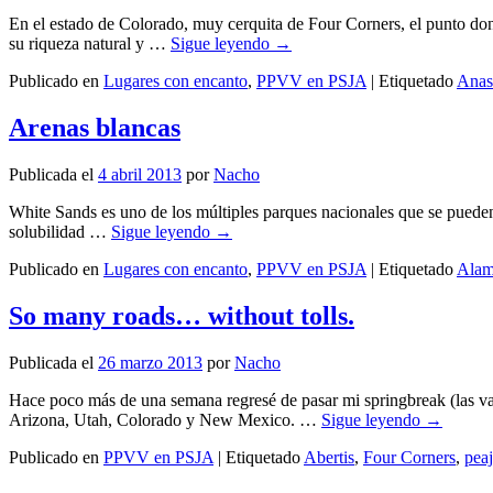
En el estado de Colorado, muy cerquita de Four Corners, el punto do
su riqueza natural y …
Sigue leyendo
→
Publicado en
Lugares con encanto
,
PPVV en PSJA
|
Etiquetado
Anas
Arenas blancas
Publicada el
4 abril 2013
por
Nacho
White Sands es uno de los múltiples parques nacionales que se pueden 
solubilidad …
Sigue leyendo
→
Publicado en
Lugares con encanto
,
PPVV en PSJA
|
Etiquetado
Alam
So many roads… without tolls.
Publicada el
26 marzo 2013
por
Nacho
Hace poco más de una semana regresé de pasar mi springbreak (las va
Arizona, Utah, Colorado y New Mexico. …
Sigue leyendo
→
Publicado en
PPVV en PSJA
|
Etiquetado
Abertis
,
Four Corners
,
peaj