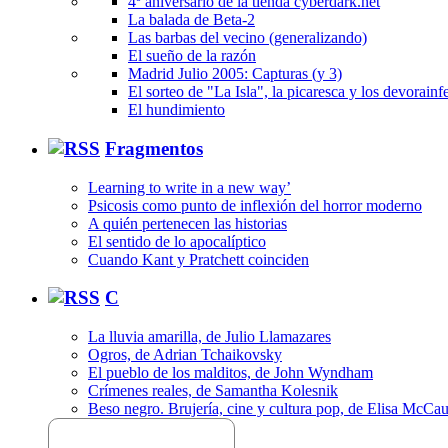
4º aniversario de la tienda cyberdark.net
La balada de Beta-2
Las barbas del vecino (generalizando)
El sueño de la razón
Madrid Julio 2005: Capturas (y 3)
El sorteo de "La Isla", la picaresca y los devorainfe
El hundimiento
Fragmentos
Learning to write in a new way’
Psicosis como punto de inflexión del horror moderno
A quién pertenecen las historias
El sentido de lo apocalíptico
Cuando Kant y Pratchett coinciden
C
La lluvia amarilla, de Julio Llamazares
Ogros, de Adrian Tchaikovsky
El pueblo de los malditos, de John Wyndham
Crímenes reales, de Samantha Kolesnik
Beso negro. Brujería, cine y cultura pop, de Elisa McCa