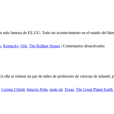
os más famosa de EE.UU. Todo un acontecimiento en el estado del bluegr
en
s
,
Kentucky
,
Orb
,
The Rolling Stones
|
Comentarios desactivados
Dead
Flowe
 ella se reúnen un par de miles de profesores de ciencias de infantil, p
,
Corpus Christi
,
Ignacio Peña
,
peak oil
,
Texas
,
The Great Planet Earth