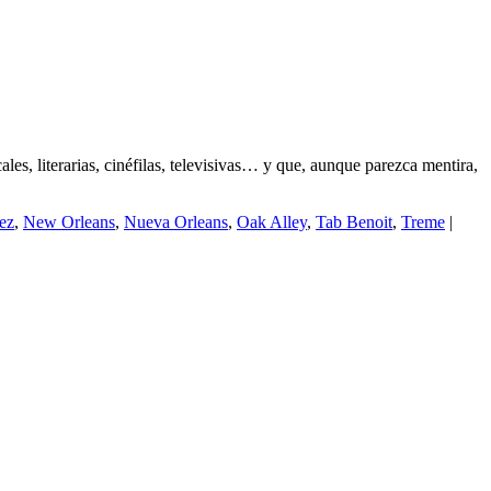
es, literarias, cinéfilas, televisivas… y que, aunque parezca mentira,
ez
,
New Orleans
,
Nueva Orleans
,
Oak Alley
,
Tab Benoit
,
Treme
|