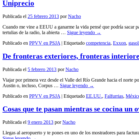
Uniprecio
Publicada el
25 febrero 2013
por
Nacho
Cuando me vine a EEUU a ganarme la vida pensé que podría sacar par
tertulias de la radio, la abierta …
Sigue leyendo
→
Publicado en
PPVV en PSJA
|
Etiquetado
competencia
,
Exxon
,
gasol
De fronteras exteriores, fronteras interio
Publicada el
5 febrero 2013
por
Nacho
Viajar por primera vez desde el Valle del Río Grande hacia el norte po
Austin o, incluso, Corpus …
Sigue leyendo
→
Publicado en
PPVV en PSJA
|
Etiquetado
EE.UU.
,
Falfurrias
,
Méxic
Cosas que te pasan mientras se cocina un 
Publicada el
9 enero 2013
por
Nacho
Llegas al aeropuerto y te pones en uno de los mostradores para factur
Sigue leyendo
→