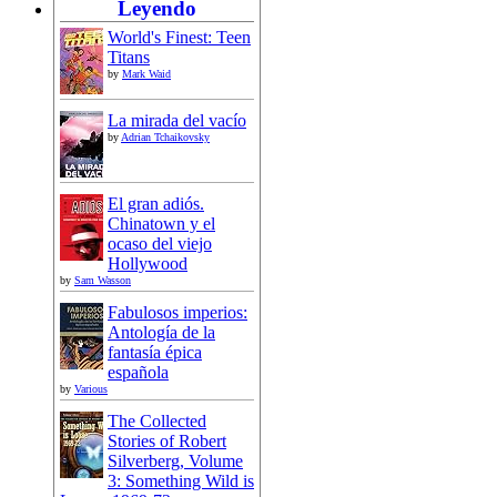
Leyendo
World's Finest: Teen
Titans
by
Mark Waid
La mirada del vacío
by
Adrian Tchaikovsky
El gran adiós.
Chinatown y el
ocaso del viejo
Hollywood
by
Sam Wasson
Fabulosos imperios:
Antología de la
fantasía épica
española
by
Various
The Collected
Stories of Robert
Silverberg, Volume
3: Something Wild is