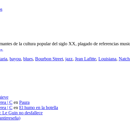
tampón
os
ntes de la cultura popular del siglo XX, plagado de referencias musical
→
aria
,
bayou
,
blues
,
Bourbon Street
,
jazz
,
Jean Lafitte
,
Louisiana
,
Natch
nieve
rea | C
en
Paura
rea | C
en
El humo en la botella
s: Le Guin no desfallece
ntirreseña)