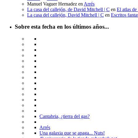
Manuel Vaguer Hernadez
en
Arrés
La casa del callejón, de David Mitchell | C
en
El atlas de
La casa del callejón, David Mitchell | C
en
Escritos fant
Sobre esta fecha en los últimos años...
Cantabria, ¿tierra del gas?
Arrés
Una galaxia que se apaga... Nuts!