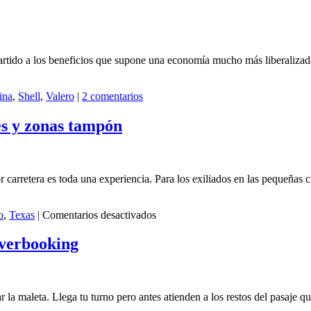
many
roads…
without
tolls.
tido a los beneficios que supone una economía mucho más liberalizad
ina
,
Shell
,
Valero
|
2 comentarios
res y zonas tampón
r carretera es toda una experiencia. Para los exiliados en las pequeñas 
en
o
,
Texas
|
Comentarios desactivados
De
fronteras
overbooking
exteriores,
fronteras
interiores
y
ar la maleta. Llega tu turno pero antes atienden a los restos del pasa
zonas