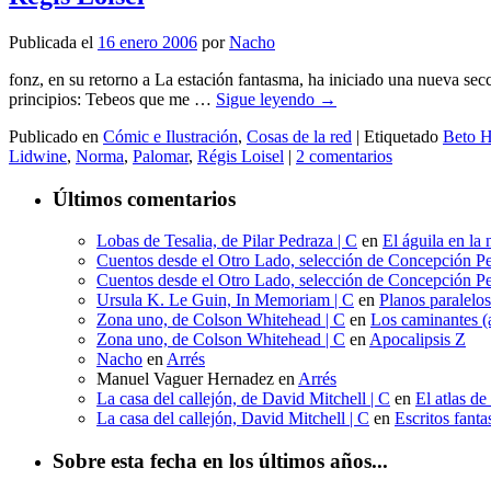
Publicada el
16 enero 2006
por
Nacho
fonz, en su retorno a La estación fantasma, ha iniciado una nueva sec
principios: Tebeos que me …
Sigue leyendo
→
Publicado en
Cómic e Ilustración
,
Cosas de la red
|
Etiquetado
Beto 
Lidwine
,
Norma
,
Palomar
,
Régis Loisel
|
2 comentarios
Últimos comentarios
Lobas de Tesalia, de Pilar Pedraza | C
en
El águila en la 
Cuentos desde el Otro Lado, selección de Concepción Pe
Cuentos desde el Otro Lado, selección de Concepción Pe
Ursula K. Le Guin, In Memoriam | C
en
Planos paralelo
Zona uno, de Colson Whitehead | C
en
Los caminantes (a
Zona uno, de Colson Whitehead | C
en
Apocalipsis Z
Nacho
en
Arrés
Manuel Vaguer Hernadez
en
Arrés
La casa del callejón, de David Mitchell | C
en
El atlas de
La casa del callejón, David Mitchell | C
en
Escritos fant
Sobre esta fecha en los últimos años...