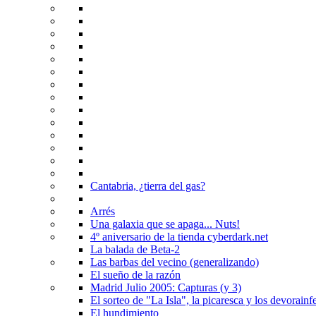
Cantabria, ¿tierra del gas?
Arrés
Una galaxia que se apaga... Nuts!
4º aniversario de la tienda cyberdark.net
La balada de Beta-2
Las barbas del vecino (generalizando)
El sueño de la razón
Madrid Julio 2005: Capturas (y 3)
El sorteo de "La Isla", la picaresca y los devorainfe
El hundimiento