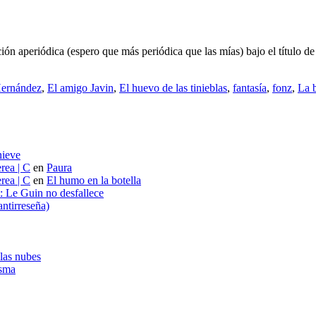
ción aperiódica (espero que más periódica que las mías) bajo el título
Hernández
,
El amigo Javin
,
El huevo de las tinieblas
,
fantasía
,
fonz
,
La 
nieve
rea | C
en
Paura
rea | C
en
El humo en la botella
s: Le Guin no desfallece
ntirreseña)
 las nubes
asma