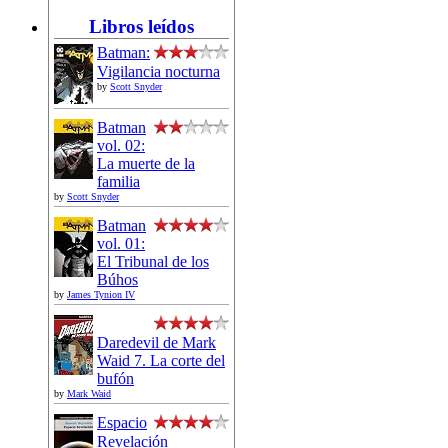
Libros leídos
Batman:
Vigilancia nocturna
by
Scott Snyder
Batman
vol. 02:
La muerte de la
familia
by
Scott Snyder
Batman
vol. 01:
El Tribunal de los
Búhos
by
James Tynion IV
Daredevil de Mark
Waid 7. La corte del
bufón
by
Mark Waid
Espacio
Revelación