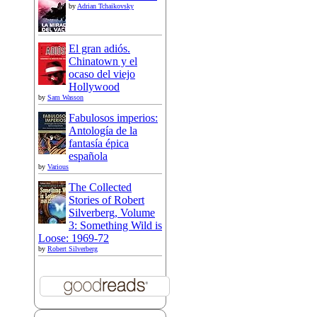
by
Adrian Tchaikovsky
El gran adiós.
Chinatown y el
ocaso del viejo
Hollywood
by
Sam Wasson
Fabulosos imperios:
Antología de la
fantasía épica
española
by
Various
The Collected
Stories of Robert
Silverberg, Volume
3: Something Wild is
Loose: 1969-72
by
Robert Silverberg