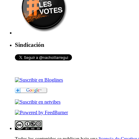
Sindicación
Todos los contenidos se publican bajo una
licencia de Creati