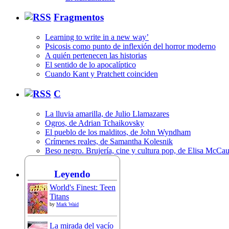
Fragmentos
Learning to write in a new way’
Psicosis como punto de inflexión del horror moderno
A quién pertenecen las historias
El sentido de lo apocalíptico
Cuando Kant y Pratchett coinciden
C
La lluvia amarilla, de Julio Llamazares
Ogros, de Adrian Tchaikovsky
El pueblo de los malditos, de John Wyndham
Crímenes reales, de Samantha Kolesnik
Beso negro. Brujería, cine y cultura pop, de Elisa McCa
Leyendo
World's Finest: Teen
Titans
by
Mark Waid
La mirada del vacío