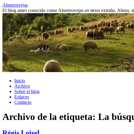
Saltar
Aburreovejas
al
El blog antes conocido como Aburreovejas en tierra extraña. Ahora,
contenido
Inicio
Archivo
Sobre el blog
Enlaces
Contacto
Archivo de la etiqueta:
La búsqu
Régis Loisel