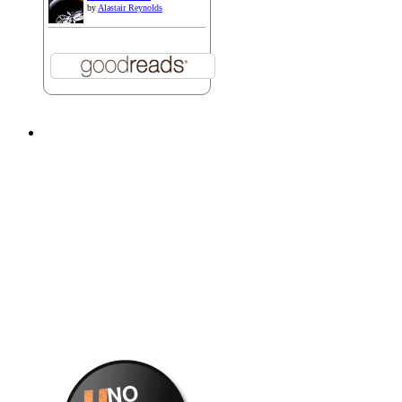
by
Alastair Reynolds