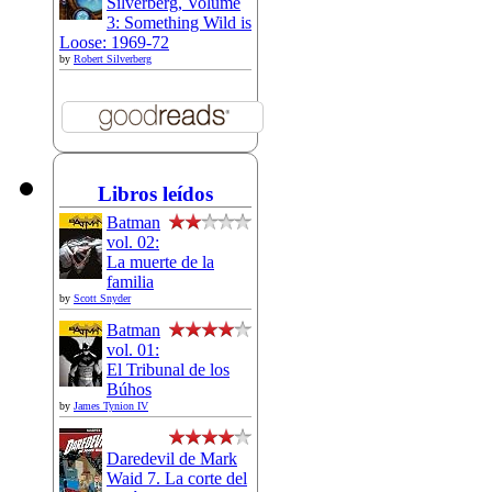
Silverberg, Volume
3: Something Wild is
Loose: 1969-72
by
Robert Silverberg
Libros leídos
Batman
vol. 02:
La muerte de la
familia
by
Scott Snyder
Batman
vol. 01:
El Tribunal de los
Búhos
by
James Tynion IV
Daredevil de Mark
Waid 7. La corte del