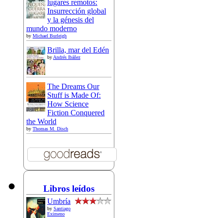
lugares remotos:
Insurrección global
y la génesis del
mundo moderno
by
Michael Burleigh
Brilla, mar del Edén
by
Andrés Ibáñez
The Dreams Our
Stuff is Made Of:
How Science
Fiction Conquered
the World
by
Thomas M. Disch
Libros leídos
Umbría
by
Santiago
Eximeno