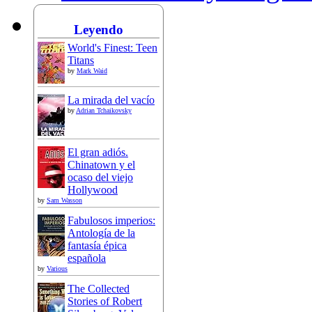
Leyendo
World's Finest: Teen
Titans
by
Mark Waid
La mirada del vacío
by
Adrian Tchaikovsky
El gran adiós.
Chinatown y el
ocaso del viejo
Hollywood
by
Sam Wasson
Fabulosos imperios:
Antología de la
fantasía épica
española
by
Various
The Collected
Stories of Robert