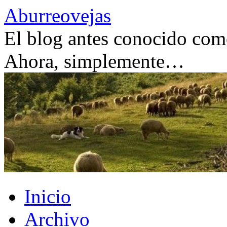
Saltar
Aburreovejas
al
contenido
El blog antes conocido como
Ahora, simplemente…
Inicio
Archivo