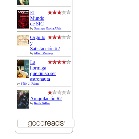
El
Mundo
de SIC
by
Santiago García Albás
Orgullo
y
Satisfacción #2
by
Albert Monteys
La
hormiga
que quiso ser
astronauta
by
Félix J. Palma
Aniquilación #2
by
Keith Giffen