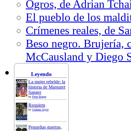
Ogros, de Adrian Tcha
El pueblo de los mald
Crímenes reales, de S
Beso negro. Brujería, c
McCausland y Diego 
Leyendo
La mujer rebelde: la
historia de Margaret
Sanger
by
Peter Bagge
Requiem
by
Graham Joyce
Pequeñas guerras,