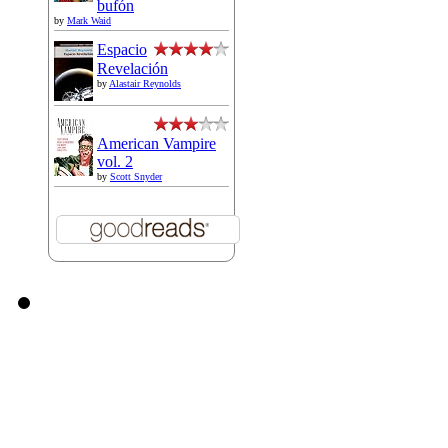
bufón
by
Mark Waid
Espacio
Revelación
by
Alastair Reynolds
American Vampire
vol. 2
by
Scott Snyder