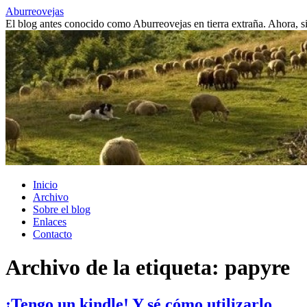
Saltar
Aburreovejas
al
El blog antes conocido como Aburreovejas en tierra extraña. Ahora,
contenido
Inicio
Archivo
Sobre el blog
Enlaces
Contacto
Archivo de la etiqueta:
papyre
¡Tengo un kindle! Y sé cómo utilizarlo.