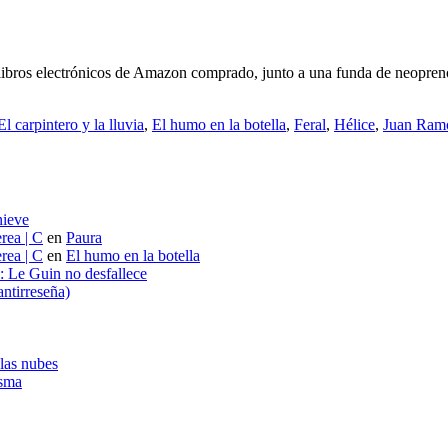
 libros electrónicos de Amazon comprado, junto a una funda de neopreno
El carpintero y la lluvia
,
El humo en la botella
,
Feral
,
Hélice
,
Juan Ram
nieve
rea | C
en
Paura
rea | C
en
El humo en la botella
s: Le Guin no desfallece
ntirreseña)
 las nubes
asma