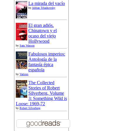
La mirada del vacío
by
Adrian Tchaikovsky
El gran adiós.
Chinatown y el
ocaso del viejo
Hollywood
by
Sam Wasson
Fabulosos imperios:
Antología de la
fantasía épica
española
by
Various
The Collected
Stories of Robert
Silverberg, Volume
3: Something Wild is
Loose: 1969-72
by
Robert Silverberg