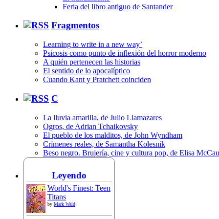
Feria del libro antiguo de Santander
Fragmentos
Learning to write in a new way’
Psicosis como punto de inflexión del horror moderno
A quién pertenecen las historias
El sentido de lo apocalíptico
Cuando Kant y Pratchett coinciden
C
La lluvia amarilla, de Julio Llamazares
Ogros, de Adrian Tchaikovsky
El pueblo de los malditos, de John Wyndham
Crímenes reales, de Samantha Kolesnik
Beso negro. Brujería, cine y cultura pop, de Elisa McCa
Leyendo
World's Finest: Teen
Titans
by
Mark Waid