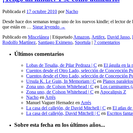
Publicada el
17 octubre 2010
por
Nacho
Desde hace dos semanas tengo uno de los nuevos kindle; el lector de
que están en …
Sigue leyendo
→
Publicado en
Miscelánea
|
Etiquetado
Amazon
,
Artifex
,
David Jasso
,
Rodolfo Martínez
,
Santiago Eximeno
,
Sportula
|
7 comentarios
Últimos comentarios
Lobas de Tesalia, de Pilar Pedraza | C
en
El águila en la 
Cuentos desde el Otro Lado, selección de Concepción Pe
Cuentos desde el Otro Lado, selección de Concepción Pe
Ursula K. Le Guin, In Memoriam | C
en
Planos paralelo
Zona uno, de Colson Whitehead | C
en
Los caminantes (a
Zona uno, de Colson Whitehead | C
en
Apocalipsis Z
Nacho
en
Arrés
Manuel Vaguer Hernadez
en
Arrés
La casa del callejón, de David Mitchell | C
en
El atlas de
La casa del callejón, David Mitchell | C
en
Escritos fant
Sobre esta fecha en los últimos años...