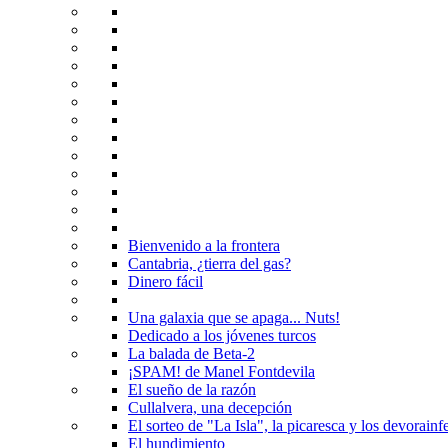
Bienvenido a la frontera
Cantabria, ¿tierra del gas?
Dinero fácil
Una galaxia que se apaga... Nuts!
Dedicado a los jóvenes turcos
La balada de Beta-2
¡SPAM! de Manel Fontdevila
El sueño de la razón
Cullalvera, una decepción
El sorteo de "La Isla", la picaresca y los devorainfe
El hundimiento