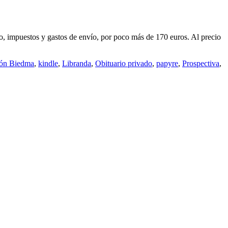
, impuestos y gastos de envío, por poco más de 170 euros. Al precio
ón Biedma
,
kindle
,
Libranda
,
Obituario privado
,
papyre
,
Prospectiva
,