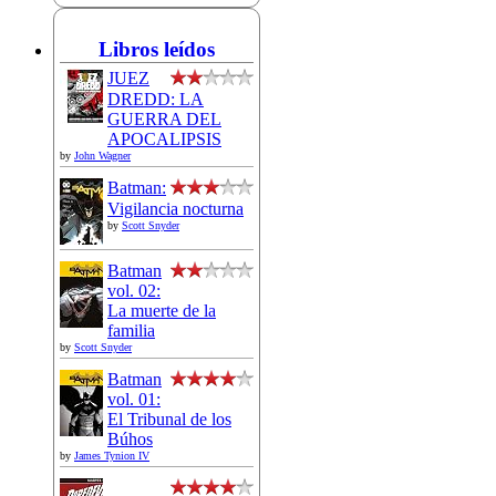
Libros leídos
JUEZ
DREDD: LA
GUERRA DEL
APOCALIPSIS
by
John Wagner
Batman:
Vigilancia nocturna
by
Scott Snyder
Batman
vol. 02:
La muerte de la
familia
by
Scott Snyder
Batman
vol. 01:
El Tribunal de los
Búhos
by
James Tynion IV