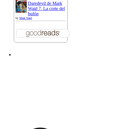
Daredevil de Mark
Waid 7. La corte del
bufón
by
Mark Waid