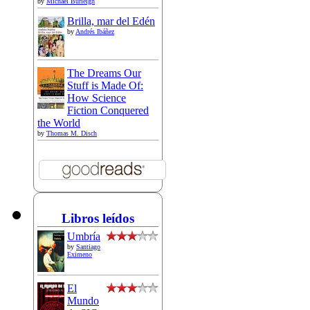
by
Michael Burleigh
Brilla, mar del Edén
by
Andrés Ibáñez
The Dreams Our
Stuff is Made Of:
How Science
Fiction Conquered
the World
by
Thomas M. Disch
Libros leídos
Umbría
by
Santiago
Eximeno
El
Mundo