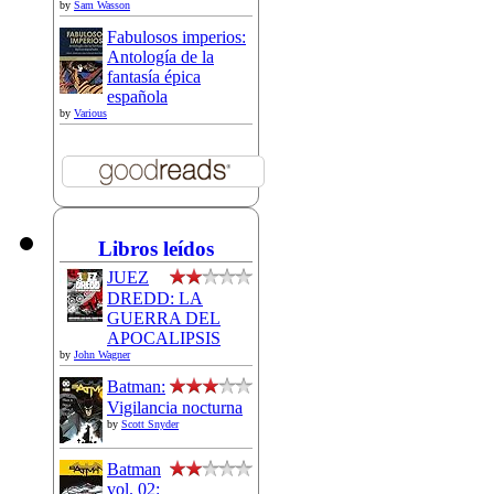
by
Sam Wasson
Fabulosos imperios:
Antología de la
fantasía épica
española
by
Various
Libros leídos
JUEZ
DREDD: LA
GUERRA DEL
APOCALIPSIS
by
John Wagner
Batman:
Vigilancia nocturna
by
Scott Snyder
Batman
vol. 02: