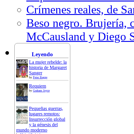
Crímenes reales, de S
Beso negro. Brujería, c
McCausland y Diego 
Leyendo
La mujer rebelde: la
historia de Margaret
Sanger
by
Peter Bagge
Requiem
by
Graham Joyce
Pequeñas guerras,
lugares remotos:
Insurrección global
y la génesis del
mundo moderno