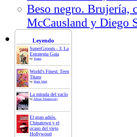
Beso negro. Brujería, c
McCausland y Diego 
Leyendo
SuperGroom - 3: La
Estrategia Gaia
by
Yoann
World's Finest: Teen
Titans
by
Mark Waid
La mirada del vacío
by
Adrian Tchaikovsky
El gran adiós.
Chinatown y el
ocaso del viejo
Hollywood