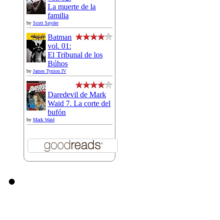
La muerte de la
familia
by
Scott Snyder
Batman
vol. 01:
El Tribunal de los
Búhos
by
James Tynion IV
Daredevil de Mark
Waid 7. La corte del
bufón
by
Mark Waid