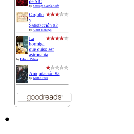
de SIC
by
Santiago García Albás
Orgullo
y
Satisfacción #2
by
Albert Monteys
La
hormiga
que quiso ser
astronauta
by
Félix J. Palma
Aniquilación #2
by
Keith Giffen