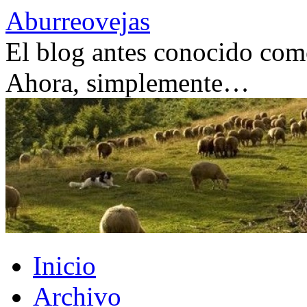
Saltar
Aburreovejas
al
contenido
El blog antes conocido como
Ahora, simplemente…
Inicio
Archivo