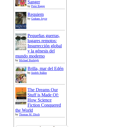
Sanger
by
Peter Bagge
Requiem
by
Graham Joyce
Pequeñas guerras,
lugares remotos:
Insurrección global
y la génesis del
mundo moderno
by
Michael Burleigh
Brilla, mar del Edén
by
Andrés Ibáñez
The Dreams Our
Stuff is Made Of:
How Science
Fiction Conquered
the World
by
Thomas M. Disch