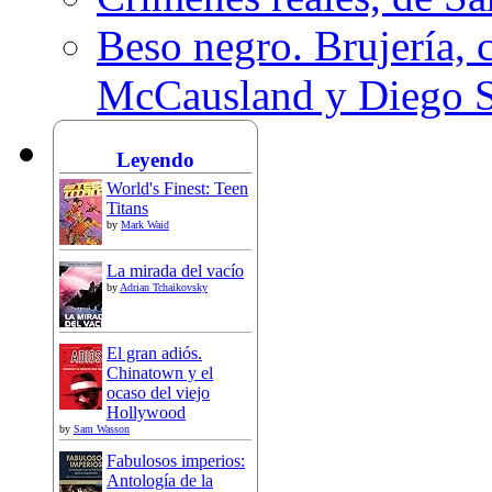
Beso negro. Brujería, c
McCausland y Diego 
Leyendo
World's Finest: Teen
Titans
by
Mark Waid
La mirada del vacío
by
Adrian Tchaikovsky
El gran adiós.
Chinatown y el
ocaso del viejo
Hollywood
by
Sam Wasson
Fabulosos imperios:
Antología de la