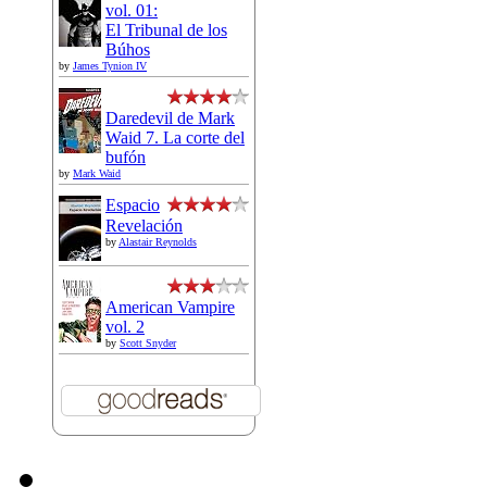
vol. 01:
El Tribunal de los
Búhos
by
James Tynion IV
Daredevil de Mark
Waid 7. La corte del
bufón
by
Mark Waid
Espacio
Revelación
by
Alastair Reynolds
American Vampire
vol. 2
by
Scott Snyder