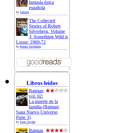
fantasía épica
española
by
Various
The Collected
Stories of Robert
Silverberg, Volume
3: Something Wild is
Loose: 1969-72
by
Robert Silverberg
Libros leídos
Batman
vol. 02:
La muerte de la
familia (Batman
Saga Nuevo Universo
Parte 3)
by
Scott Snyder
Batman