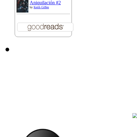
Aniquilación #2
by
Keith Giffen