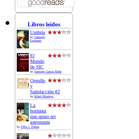
Libros leídos
Umbría
by
Santiago
Eximeno
El
Mundo
de SIC
by
Santiago García Albás
Orgullo
y
Satisfacción #2
by
Albert Monteys
La
hormiga
que quiso ser
astronauta
by
Félix J. Palma