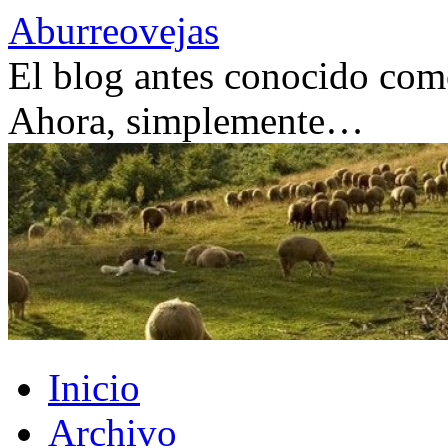
Saltar
Aburreovejas
al
contenido
El blog antes conocido como
Ahora, simplemente…
Inicio
Archivo