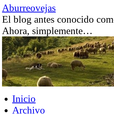
Saltar
Aburreovejas
al
contenido
El blog antes conocido como
Ahora, simplemente…
Inicio
Archivo