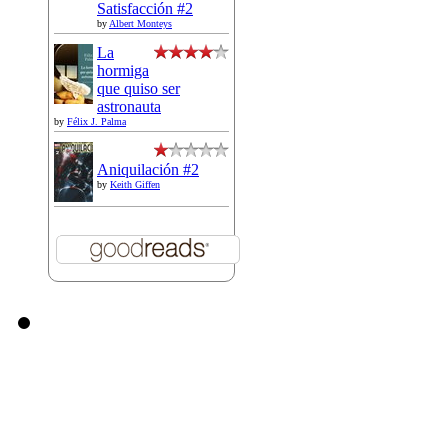
Satisfacción #2
by
Albert Monteys
La
hormiga
que quiso ser
astronauta
by
Félix J. Palma
Aniquilación #2
by
Keith Giffen