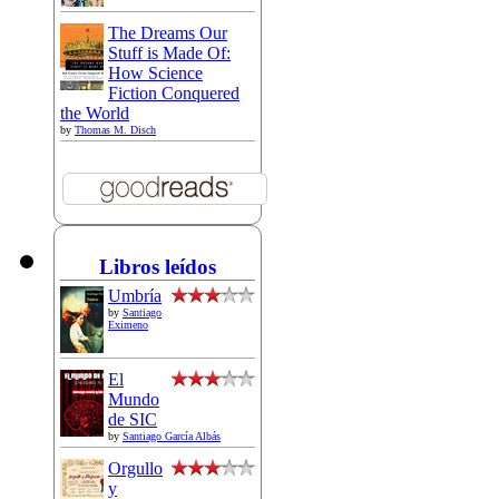
The Dreams Our
Stuff is Made Of:
How Science
Fiction Conquered
the World
by
Thomas M. Disch
Libros leídos
Umbría
by
Santiago
Eximeno
El
Mundo
de SIC
by
Santiago García Albás
Orgullo
y