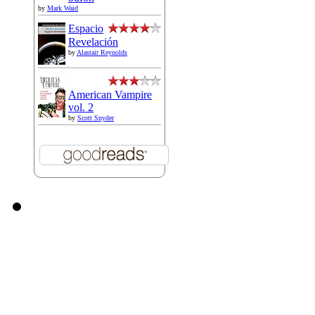
by
Mark Waid
Espacio
Revelación
by
Alastair Reynolds
American Vampire
vol. 2
by
Scott Snyder