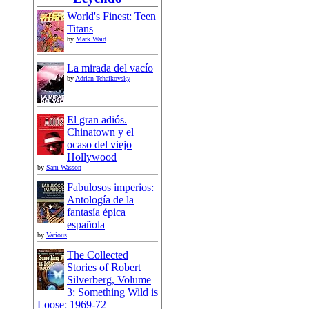
World's Finest: Teen
Titans
by
Mark Waid
La mirada del vacío
by
Adrian Tchaikovsky
El gran adiós.
Chinatown y el
ocaso del viejo
Hollywood
by
Sam Wasson
Fabulosos imperios:
Antología de la
fantasía épica
española
by
Various
The Collected
Stories of Robert
Silverberg, Volume
3: Something Wild is
Loose: 1969-72