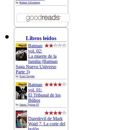
by
Robert Silverberg
Libros leídos
Batman
vol. 02:
La muerte de la
familia (Batman
Saga Nuevo Universo
Parte 3)
by
Scott Snyder
Batman
vol. 01:
El Tribunal de los
Búhos
by
James Tynion IV
Daredevil de Mark
Waid 7. La corte del
bufón