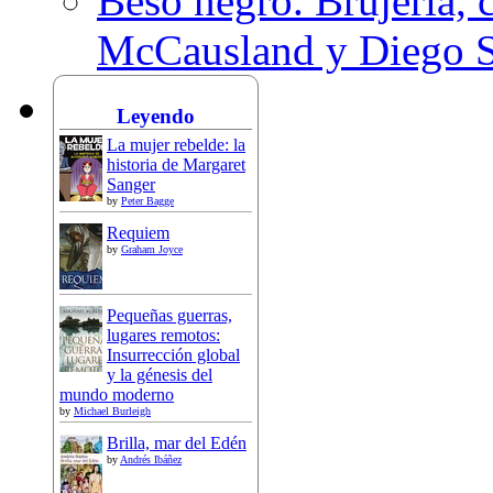
Beso negro. Brujería, c
McCausland y Diego 
Leyendo
La mujer rebelde: la
historia de Margaret
Sanger
by
Peter Bagge
Requiem
by
Graham Joyce
Pequeñas guerras,
lugares remotos:
Insurrección global
y la génesis del
mundo moderno
by
Michael Burleigh
Brilla, mar del Edén
by
Andrés Ibáñez