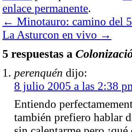
enlace permanente
.
←
Minotauro: camino del 5
La Asturcon en vivo
→
5 respuestas a
Colonizaci
perenquén
dijo:
8 julio 2005 a las 2:38 p
Entiendo perfectamemente
también prefiero hablar d
sin calentarme pero ¡qué d