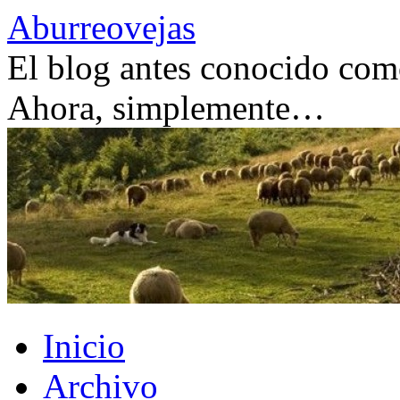
Saltar
Aburreovejas
al
contenido
El blog antes conocido como
Ahora, simplemente…
Inicio
Archivo