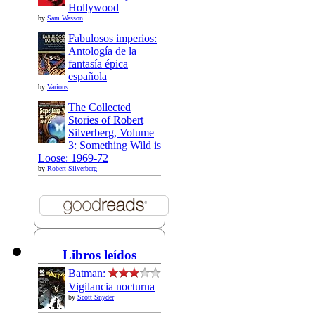
Hollywood
by
Sam Wasson
Fabulosos imperios:
Antología de la
fantasía épica
española
by
Various
The Collected
Stories of Robert
Silverberg, Volume
3: Something Wild is
Loose: 1969-72
by
Robert Silverberg
Libros leídos
Batman:
Vigilancia nocturna
by
Scott Snyder