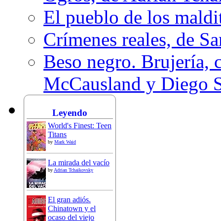
El pueblo de los mald
Crímenes reales, de S
Beso negro. Brujería, c
McCausland y Diego 
Leyendo
World's Finest: Teen
Titans
by
Mark Waid
La mirada del vacío
by
Adrian Tchaikovsky
El gran adiós.
Chinatown y el
ocaso del viejo