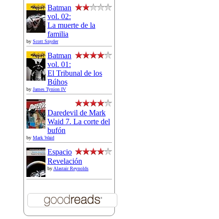
Batman
vol. 02:
La muerte de la
familia
by
Scott Snyder
Batman
vol. 01:
El Tribunal de los
Búhos
by
James Tynion IV
Daredevil de Mark
Waid 7. La corte del
bufón
by
Mark Waid
Espacio
Revelación
by
Alastair Reynolds