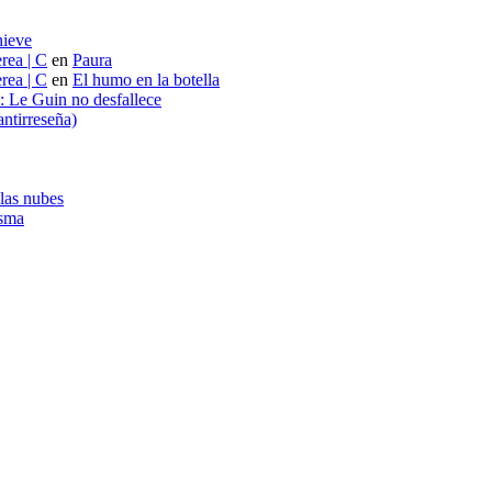
nieve
rea | C
en
Paura
rea | C
en
El humo en la botella
s: Le Guin no desfallece
ntirreseña)
 las nubes
asma