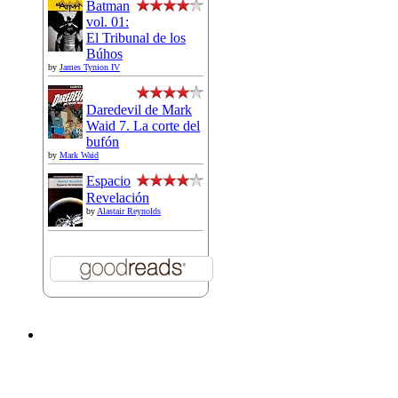
Batman
vol. 01:
El Tribunal de los
Búhos
by
James Tynion IV
Daredevil de Mark
Waid 7. La corte del
bufón
by
Mark Waid
Espacio
Revelación
by
Alastair Reynolds