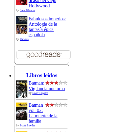
ocaso del viejo
Hollywood
by
Sam Wasson
Fabulosos imperios:
Antología de la
fantasía épica
española
by
Various
Libros leídos
Batman:
Vigilancia nocturna
by
Scott Snyder
Batman
vol. 02:
La muerte de la
familia
by
Scott Snyder