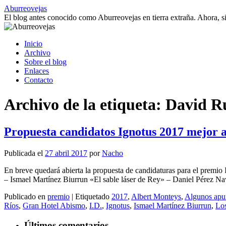
Saltar
Aburreovejas
al
El blog antes conocido como Aburreovejas en tierra extraña. Ahora,
contenido
Inicio
Archivo
Sobre el blog
Enlaces
Contacto
Archivo de la etiqueta:
David R
Propuesta candidatos Ignotus 2017 mejor a
Publicada el
27 abril 2017
por
Nacho
En breve quedará abierta la propuesta de candidaturas para el premio
– Ismael Martínez Biurrun «El sable láser de Rey» – Daniel Pérez 
Publicado en
premio
|
Etiquetado
2017
,
Albert Monteys
,
Algunos apun
Ríos
,
Gran Hotel Abismo
,
I.D.
,
Ignotus
,
Ismael Martínez Biurrun
,
Los
Últimos comentarios