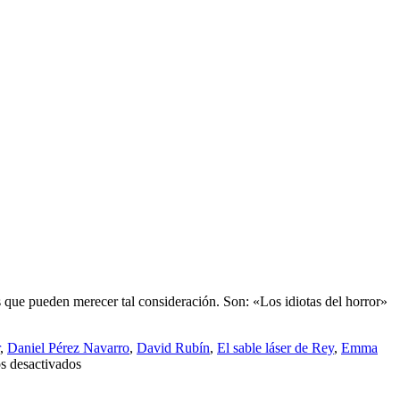
 que pueden merecer tal consideración. Son: «Los idiotas del horror»
,
Daniel Pérez Navarro
,
David Rubín
,
El sable láser de Rey
,
Emma
en
s desactivados
Propuesta
candidatos