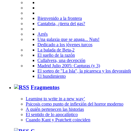
Bienvenido a la frontera
Cantabria, ¿tierra del gas?
Arrés
Una galaxia que se apaga... Nuts!
Dedicado a los jóvenes turcos
La balada de Beta-2
El sueño de la razón
Cullalvera, una decepción
Madrid Julio 2005: Capturas (y 3)
El sorteo de "La Isla", la picaresca y los devorainfe
El hundimiento
Fragmentos
Learning to write in a new way’
Psicosis como punto de inflexión del horror moderno
A quién pertenecen las historias
El sentido de lo apocalíptico
Cuando Kant y Pratchett coinciden