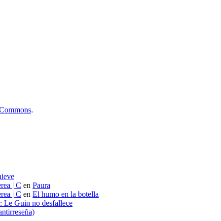
ve Commons
.
nieve
rea | C
en
Paura
rea | C
en
El humo en la botella
s: Le Guin no desfallece
ntirreseña)