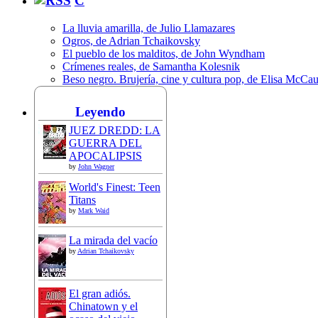
C
La lluvia amarilla, de Julio Llamazares
Ogros, de Adrian Tchaikovsky
El pueblo de los malditos, de John Wyndham
Crímenes reales, de Samantha Kolesnik
Beso negro. Brujería, cine y cultura pop, de Elisa McCa
Leyendo
JUEZ DREDD: LA
GUERRA DEL
APOCALIPSIS
by
John Wagner
World's Finest: Teen
Titans
by
Mark Waid
La mirada del vacío
by
Adrian Tchaikovsky
El gran adiós.
Chinatown y el