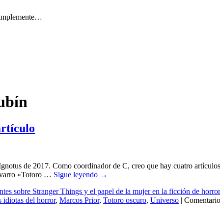
 simplemente…
ubín
rtículo
 Ignotus de 2017. Como coordinador de C, creo que hay cuatro artículos
Navarro «Totoro …
Sigue leyendo
→
tes sobre Stranger Things y el papel de la mujer en la ficción de horror
 idiotas del horror
,
Marcos Prior
,
Totoro oscuro
,
Universo
|
Comentario