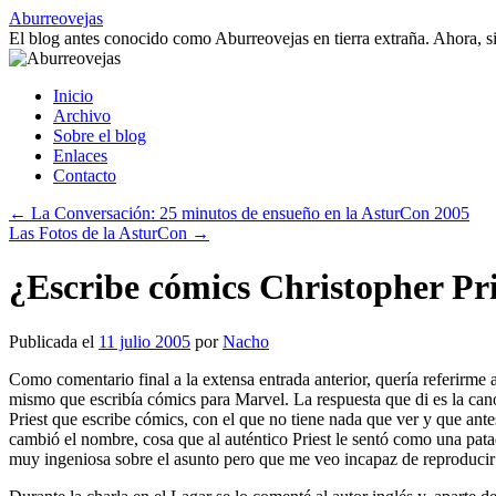
Saltar
Aburreovejas
al
El blog antes conocido como Aburreovejas en tierra extraña. Ahora,
contenido
Inicio
Archivo
Sobre el blog
Enlaces
Contacto
←
La Conversación: 25 minutos de ensueño en la AsturCon 2005
Las Fotos de la AsturCon
→
¿Escribe cómics Christopher Pri
Publicada el
11 julio 2005
por
Nacho
Como comentario final a la extensa entrada anterior, quería referirme 
mismo que escribía cómics para Marvel. La respuesta que di es la can
Priest que escribe cómics, con el que no tiene nada que ver y que ant
cambió el nombre, cosa que al auténtico Priest le sentó como una pat
muy ingeniosa sobre el asunto pero que me veo incapaz de reproducir