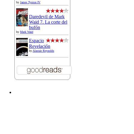
by
James Tynion IV
Daredevil de Mark
Waid 7. La corte del
bufón
by
Mark Waid
Espacio
Revelación
by
Alastair Reynolds