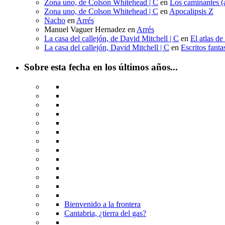
Zona uno, de Colson Whitehead | C
en
Los caminantes (a
Zona uno, de Colson Whitehead | C
en
Apocalipsis Z
Nacho
en
Arrés
Manuel Vaguer Hernadez
en
Arrés
La casa del callejón, de David Mitchell | C
en
El atlas de
La casa del callejón, David Mitchell | C
en
Escritos fant
Sobre esta fecha en los últimos años...
Bienvenido a la frontera
Cantabria, ¿tierra del gas?