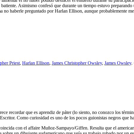
e lamentar el no haber podido desfacer el entuerto durante su participac
la batiente. Asimismo confesó que durante un tiempo estuvo preparando
tima no haberle preguntado por Harlan Ellison, aunque probablemente m
pher Priest
,
Harlan Ellison
,
James Christopher Owsley
,
James Owsley
.
rece recordar que es aprendiz de páter (lo siento, no conozco los término
t Escritor. Como curiosidad es uno de los pocos guionistas negros que h
e coincida con el affaire Muñoz-Sampayo/Giffen. Resulta que el america
a sobre un dibujante sudamericano que veía su trabajo robado por un es