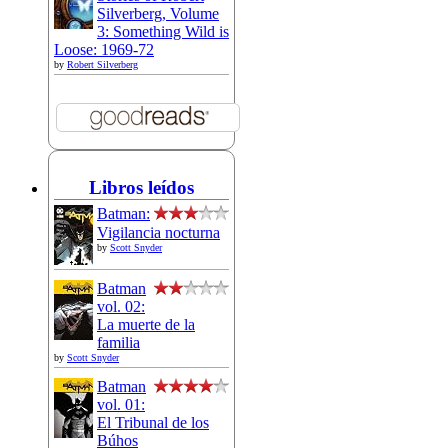
Silverberg, Volume
3: Something Wild is
Loose: 1969-72
by
Robert Silverberg
Libros leídos
Batman:
Vigilancia nocturna
by
Scott Snyder
Batman
vol. 02:
La muerte de la
familia
by
Scott Snyder
Batman
vol. 01:
El Tribunal de los
Búhos