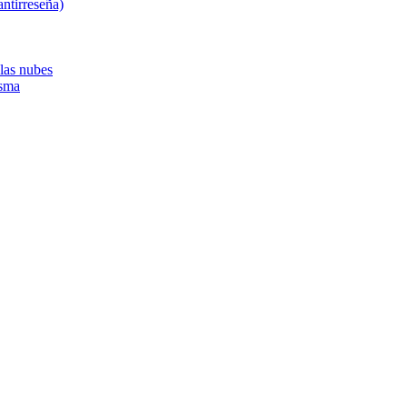
ntirreseña)
 las nubes
asma