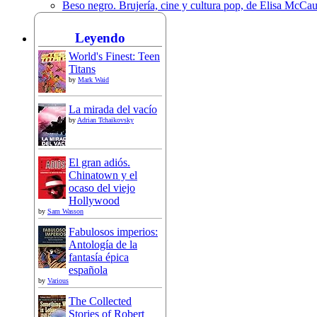
Beso negro. Brujería, cine y cultura pop, de Elisa McCa
Leyendo
World's Finest: Teen
Titans
by
Mark Waid
La mirada del vacío
by
Adrian Tchaikovsky
El gran adiós.
Chinatown y el
ocaso del viejo
Hollywood
by
Sam Wasson
Fabulosos imperios:
Antología de la
fantasía épica
española
by
Various
The Collected
Stories of Robert