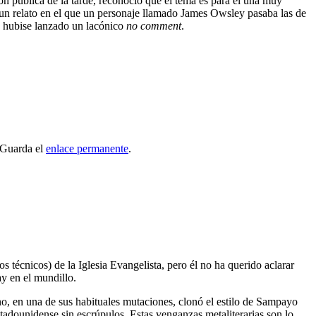
ión pública de la tarde, reconoció que el tema es para él una muy
 un relato en el que un personaje llamado James Owsley pasaba las de
e hubise lanzado un lacónico
no comment
.
 Guarda el
enlace permanente
.
s técnicos) de la Iglesia Evangelista, pero él no ha querido aclarar
ay en el mundillo.
no, en una de sus habituales mutaciones, clonó el estilo de Sampayo
tadounidense sin escrúpulos. Estas venganzas metaliterarias son lo