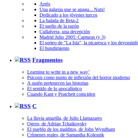
Arrés
Una galaxia que se apaga... Nuts!
Dedicado a los jóvenes turcos
La balada de Beta-2
El sueño de la razón
Cullalvera, una decepción
Madrid Julio 2005: Capturas (y 3)
El sorteo de "La Isla", la picaresca y los devorainfe
El hundimiento
Fragmentos
Learning to write in a new way’
Psicosis como punto de inflexión del horror moderno
A quién pertenecen las historias
El sentido de lo apocalíptico
Cuando Kant y Pratchett coinciden
C
La lluvia amarilla, de Julio Llamazares
Ogros, de Adrian Tchaikovsky
El pueblo de los malditos, de John Wyndham
Crímenes reales, de Samantha Kolesnik