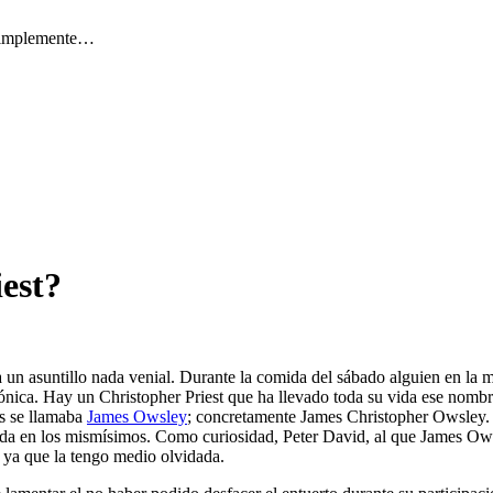
 simplemente…
est?
a un asuntillo nada venial. Durante la comida del sábado alguien en la m
ónica. Hay un Christopher Priest que ha llevado toda su vida ese nomb
es se llamaba
James Owsley
; concretamente James Christopher Owsley. 
ada en los mismísimos. Como curiosidad, Peter David, al que James Owsle
 ya que la tengo medio olvidada.