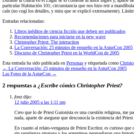
Durante la charla en el Lagar se lo comenté al autor inglés y, aparte d
particular Habitación 101; circunstancia que nos hizo reir a mandíbu
caín (no cogí los detalles, y mira que se explicó extensamente). Lás
Entradas relacionadas:
Libros inéditos de ciencia ficción que deben ser publicados
Recomendaciones para iniciarse en la new wave
Christopher Priest: The interaction
La Conversación: 25 minutos de ensueño en la AsturCon 2005
Discurso de Christopher Priest en la WorldCon de 2005
Esta entrada ha sido publicada en
Personas
y etiquetada como
Christo
←
La Conversación: 25 minutos de ensueño en la AsturCon 2005
Las Fotos de la AsturCon
→
2 respuestas a
¿Escribe cómics Christopher Priest?
fonz
dijo:
12 julio 2005 a las 1:11 pm
Creo que lo de Priest Guionista es una cuestión religiosa, me pa
nada, aparte de asegurar que desconocía la existencia del Pries
En cuanto al relato-venganza de Priest Escritor, es curioso qu
sin vergüenza ninguna y los argentinos pergueñaron una histori