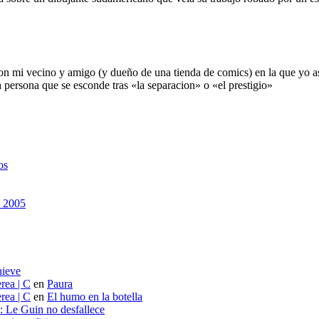
n mi vecino y amigo (y dueño de una tienda de comics) en la que yo ase
 persona que se esconde tras «la separacion» o «el prestigio»
os
n 2005
nieve
rea | C
en
Paura
rea | C
en
El humo en la botella
s: Le Guin no desfallece