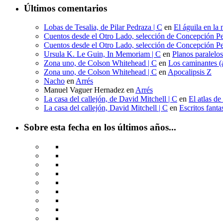
Últimos comentarios
Lobas de Tesalia, de Pilar Pedraza | C
en
El águila en la 
Cuentos desde el Otro Lado, selección de Concepción Pe
Cuentos desde el Otro Lado, selección de Concepción Pe
Ursula K. Le Guin, In Memoriam | C
en
Planos paralelo
Zona uno, de Colson Whitehead | C
en
Los caminantes (a
Zona uno, de Colson Whitehead | C
en
Apocalipsis Z
Nacho
en
Arrés
Manuel Vaguer Hernadez
en
Arrés
La casa del callejón, de David Mitchell | C
en
El atlas de
La casa del callejón, David Mitchell | C
en
Escritos fant
Sobre esta fecha en los últimos años...