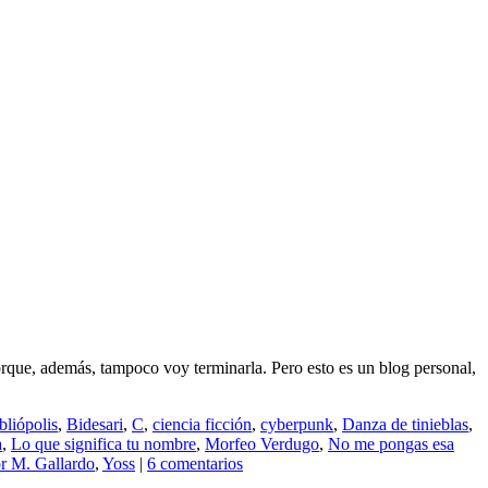
orque, además, tampoco voy terminarla. Pero esto es un blog personal,
bliópolis
,
Bidesari
,
C
,
ciencia ficción
,
cyberpunk
,
Danza de tinieblas
,
a
,
Lo que significa tu nombre
,
Morfeo Verdugo
,
No me pongas esa
r M. Gallardo
,
Yoss
|
6 comentarios