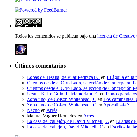
Todos los contenidos se publican bajo una
licencia de Creati
Últimos comentarios
Lobas de Tesalia, de Pilar Pedraza | C
en
El águila en la 
Cuentos desde el Otro Lado, selección de Concepción Pe
Cuentos desde el Otro Lado, selección de Concepción Pe
Ursula K. Le Guin, In Memoriam | C
en
Planos paralelo
Zona uno, de Colson Whitehead | C
en
Los caminantes (a
Zona uno, de Colson Whitehead | C
en
Apocalipsis Z
Nacho
en
Arrés
Manuel Vaguer Hernadez
en
Arrés
La casa del callejón, de David Mitchell | C
en
El atlas de
La casa del callejón, David Mitchell | C
en
Escritos fant