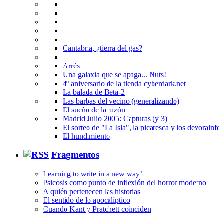
Cantabria, ¿tierra del gas?
Arrés
Una galaxia que se apaga... Nuts!
4º aniversario de la tienda cyberdark.net
La balada de Beta-2
Las barbas del vecino (generalizando)
El sueño de la razón
Madrid Julio 2005: Capturas (y 3)
El sorteo de "La Isla", la picaresca y los devorainfe
El hundimiento
Fragmentos
Learning to write in a new way’
Psicosis como punto de inflexión del horror moderno
A quién pertenecen las historias
El sentido de lo apocalíptico
Cuando Kant y Pratchett coinciden