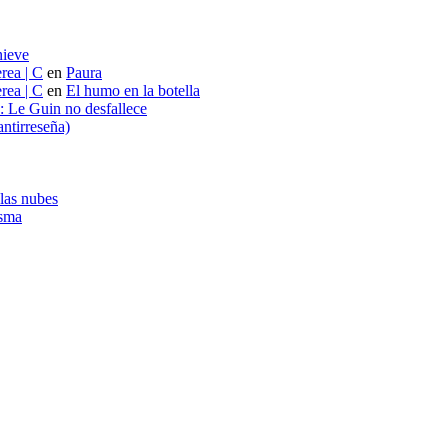
nieve
rea | C
en
Paura
rea | C
en
El humo en la botella
s: Le Guin no desfallece
ntirreseña)
 las nubes
asma