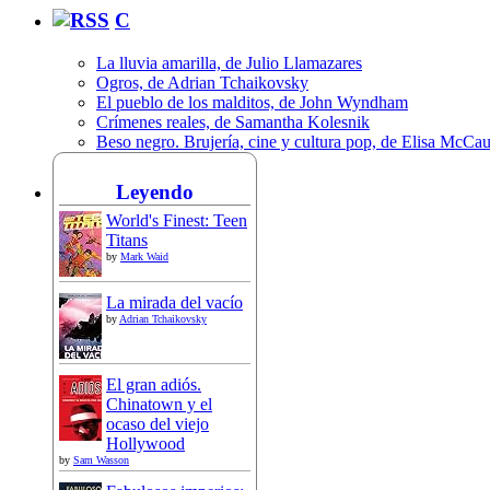
C
La lluvia amarilla, de Julio Llamazares
Ogros, de Adrian Tchaikovsky
El pueblo de los malditos, de John Wyndham
Crímenes reales, de Samantha Kolesnik
Beso negro. Brujería, cine y cultura pop, de Elisa McCa
Leyendo
World's Finest: Teen
Titans
by
Mark Waid
La mirada del vacío
by
Adrian Tchaikovsky
El gran adiós.
Chinatown y el
ocaso del viejo
Hollywood
by
Sam Wasson