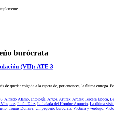
 simplemente…
eño burócrata
culación (VII): ATE 3
és de quedar colgada a la espera de, por entonces, la última entrega. P
05
,
Alfredo Álamo
,
antología
,
Argos
,
Artifex
,
Artifex Tercera Época
,
Bi
 Vázquez
,
Julián Díez
,
La balada del Hombre Anuncio
,
La última visit
meno
,
Tomás Donaire
,
Un pequeño burócrata
,
Víctima y verdugo
,
Vícto