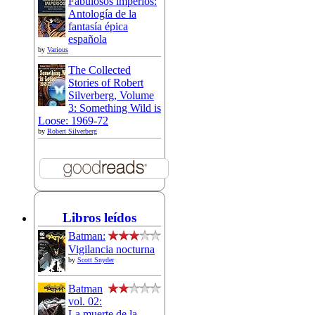
Fabulosos imperios:
Antología de la
fantasía épica
española
by
Various
The Collected
Stories of Robert
Silverberg, Volume
3: Something Wild is
Loose: 1969-72
by
Robert Silverberg
Libros leídos
Batman:
Vigilancia nocturna
by
Scott Snyder
Batman
vol. 02:
La muerte de la