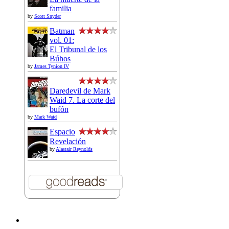
familia
by
Scott Snyder
Batman
vol. 01:
El Tribunal de los
Búhos
by
James Tynion IV
Daredevil de Mark
Waid 7. La corte del
bufón
by
Mark Waid
Espacio
Revelación
by
Alastair Reynolds