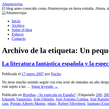
Saltar
Aburreovejas
al
El blog antes conocido como Aburreovejas en tierra extraña. Ahora,
contenido
Inicio
Archivo
Sobre el blog
Enlaces
Contacto
Archivo de la etiqueta:
Un pequ
La literatura fantástica española y la espe
Publicada el
17 enero 2007
por
Nacho
No tiene mucho sentido seguir con esta serie de entradas un año despu
está sujeto a las …
Sigue leyendo
→
Publicado en
Reseñas
,
¿Se especula en España?
|
Etiquetado
200
,
20
Eduardo Vaquerizo
,
Iván Olmedo
,
José Antonio Cotrina
,
José Ramón
cara
,
Premio Alberto Magno
,
relato
,
Robert Silverberg
,
Santiago Exi