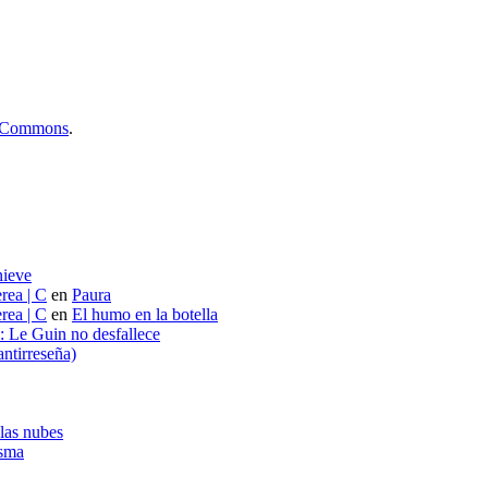
ve Commons
.
nieve
rea | C
en
Paura
rea | C
en
El humo en la botella
s: Le Guin no desfallece
ntirreseña)
 las nubes
asma