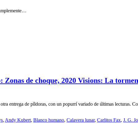
 simplemente…
: Zonas de choque, 2020 Visions: La tormen
otra entrega de píldoras, con un popurrí variado de últimas lecturas.
ys
,
Andy Kubert
,
Blanco humano
,
Calavera lunar
,
Carlitos Fax
,
J. G. J