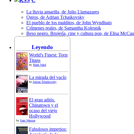
C
La lluvia amarilla, de Julio Llamazares
Ogros, de Adrian Tchaikovsky
El pueblo de los malditos, de John Wyndham
Crímenes reales, de Samantha Kolesnik
Beso negro. Brujería, cine y cultura pop, de Elisa McCa
Leyendo
World's Finest: Teen
Titans
by
Mark Waid
La mirada del vacío
by
Adrian Tchaikovsky
El gran adiós.
Chinatown y el
ocaso del viejo
Hollywood
by
Sam Wasson
Fabulosos imperios: