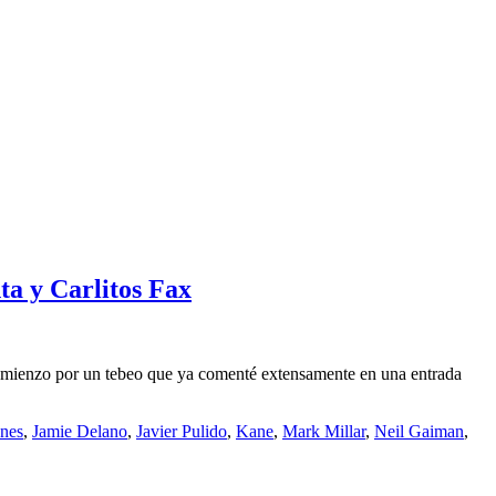
ta y Carlitos Fax
 Comienzo por un tebeo que ya comenté extensamente en una entrada
ones
,
Jamie Delano
,
Javier Pulido
,
Kane
,
Mark Millar
,
Neil Gaiman
,