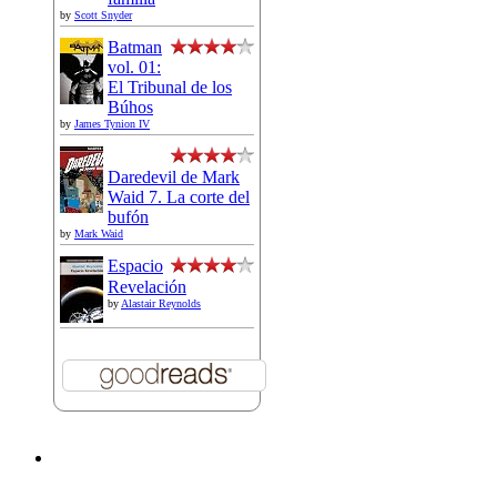
by
Scott Snyder
Batman
vol. 01:
El Tribunal de los
Búhos
by
James Tynion IV
Daredevil de Mark
Waid 7. La corte del
bufón
by
Mark Waid
Espacio
Revelación
by
Alastair Reynolds