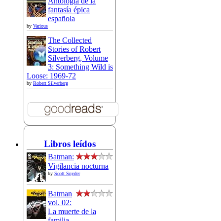
Antología de la
fantasía épica
española
by
Various
The Collected
Stories of Robert
Silverberg, Volume
3: Something Wild is
Loose: 1969-72
by
Robert Silverberg
Libros leídos
Batman:
Vigilancia nocturna
by
Scott Snyder
Batman
vol. 02:
La muerte de la
familia