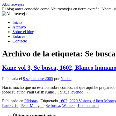
Saltar
Aburreovejas
al
El blog antes conocido como Aburreovejas en tierra extraña. Ahora,
contenido
Inicio
Archivo
Sobre el blog
Enlaces
Contacto
Archivo de la etiqueta:
Se busca
Kane vol 3, Se busca, 1602, Blanco humano
Publicada el
9 septiembre 2005
por
Nacho
Hacía mucho que no escribía sobre cómics, así que aquí he preparado 
sobre su autor, Paul Grist: Kane …
Sigue leyendo
→
Publicado en
Píldoras
|
Etiquetado
1602
,
2020 Visions
,
Albert Monte
Paul Grist
,
Peter Milligan
,
Se busca
,
Wanted
|
1 comentario
Últimos comentarios