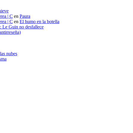
nieve
rea | C
en
Paura
rea | C
en
El humo en la botella
s: Le Guin no desfallece
ntirreseña)
 las nubes
asma