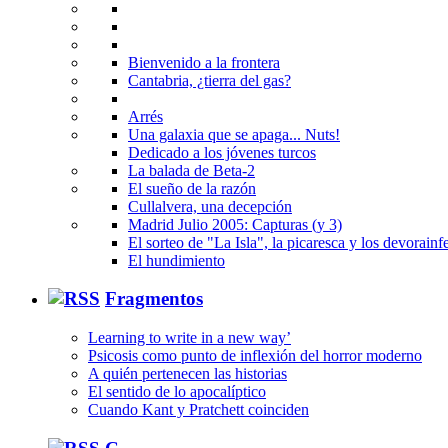
Bienvenido a la frontera
Cantabria, ¿tierra del gas?
Arrés
Una galaxia que se apaga... Nuts!
Dedicado a los jóvenes turcos
La balada de Beta-2
El sueño de la razón
Cullalvera, una decepción
Madrid Julio 2005: Capturas (y 3)
El sorteo de "La Isla", la picaresca y los devorainfe
El hundimiento
Fragmentos
Learning to write in a new way’
Psicosis como punto de inflexión del horror moderno
A quién pertenecen las historias
El sentido de lo apocalíptico
Cuando Kant y Pratchett coinciden