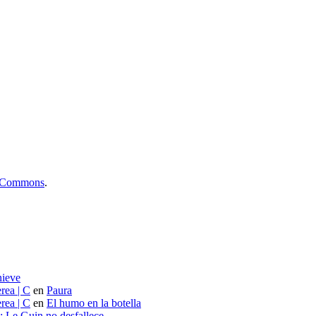
ve Commons
.
nieve
rea | C
en
Paura
rea | C
en
El humo en la botella
s: Le Guin no desfallece