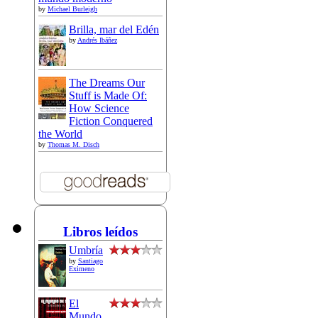
by
Michael Burleigh
Brilla, mar del Edén
by
Andrés Ibáñez
The Dreams Our
Stuff is Made Of:
How Science
Fiction Conquered
the World
by
Thomas M. Disch
Libros leídos
Umbría
by
Santiago
Eximeno
El
Mundo