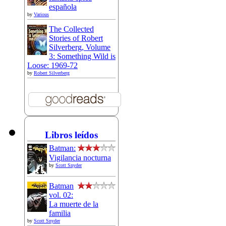
española
by
Various
The Collected
Stories of Robert
Silverberg, Volume
3: Something Wild is
Loose: 1969-72
by
Robert Silverberg
Libros leídos
Batman:
Vigilancia nocturna
by
Scott Snyder
Batman
vol. 02:
La muerte de la
familia
by
Scott Snyder