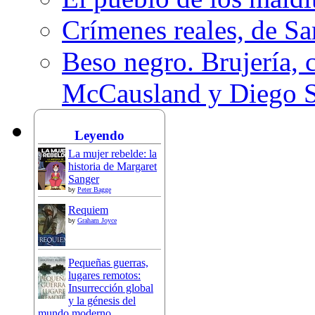
Crímenes reales, de S
Beso negro. Brujería, c
McCausland y Diego 
Leyendo
La mujer rebelde: la
historia de Margaret
Sanger
by
Peter Bagge
Requiem
by
Graham Joyce
Pequeñas guerras,
lugares remotos:
Insurrección global
y la génesis del
mundo moderno