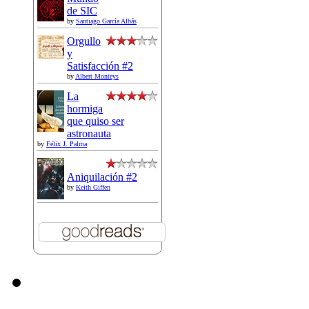
de SIC
by
Santiago García Albás
Orgullo
y
Satisfacción #2
by
Albert Monteys
La
hormiga
que quiso ser
astronauta
by
Félix J. Palma
Aniquilación #2
by
Keith Giffen