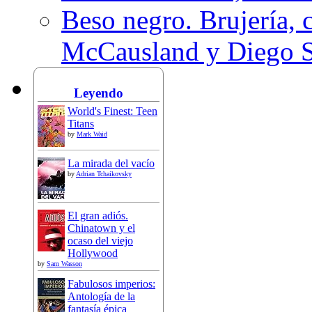
Beso negro. Brujería, c
McCausland y Diego 
Leyendo
World's Finest: Teen
Titans
by
Mark Waid
La mirada del vacío
by
Adrian Tchaikovsky
El gran adiós.
Chinatown y el
ocaso del viejo
Hollywood
by
Sam Wasson
Fabulosos imperios:
Antología de la
fantasía épica