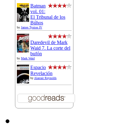
Batman
vol. 01:
El Tribunal de los
Búhos
by
James Tynion IV
Daredevil de Mark
Waid 7. La corte del
bufón
by
Mark Waid
Espacio
Revelación
by
Alastair Reynolds