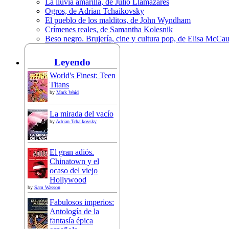
La lluvia amarilla, de Julio Llamazares
Ogros, de Adrian Tchaikovsky
El pueblo de los malditos, de John Wyndham
Crímenes reales, de Samantha Kolesnik
Beso negro. Brujería, cine y cultura pop, de Elisa McCa
Leyendo
World's Finest: Teen
Titans
by
Mark Waid
La mirada del vacío
by
Adrian Tchaikovsky
El gran adiós.
Chinatown y el
ocaso del viejo
Hollywood
by
Sam Wasson
Fabulosos imperios:
Antología de la
fantasía épica