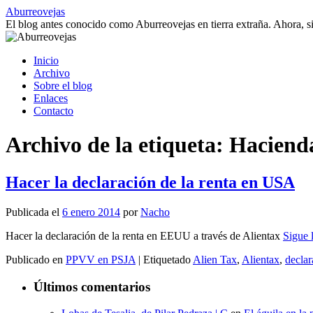
Saltar
Aburreovejas
al
El blog antes conocido como Aburreovejas en tierra extraña. Ahora,
contenido
Inicio
Archivo
Sobre el blog
Enlaces
Contacto
Archivo de la etiqueta:
Haciend
Hacer la declaración de la renta en USA
Publicada el
6 enero 2014
por
Nacho
Hacer la declaración de la renta en EEUU a través de Alientax
Sigue
Publicado en
PPVV en PSJA
|
Etiquetado
Alien Tax
,
Alientax
,
declar
Últimos comentarios