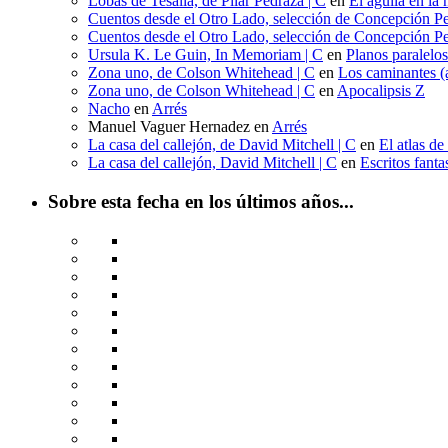
Lobas de Tesalia, de Pilar Pedraza | C
en
El águila en la 
Cuentos desde el Otro Lado, selección de Concepción Pe
Cuentos desde el Otro Lado, selección de Concepción Pe
Ursula K. Le Guin, In Memoriam | C
en
Planos paralelo
Zona uno, de Colson Whitehead | C
en
Los caminantes (a
Zona uno, de Colson Whitehead | C
en
Apocalipsis Z
Nacho
en
Arrés
Manuel Vaguer Hernadez
en
Arrés
La casa del callejón, de David Mitchell | C
en
El atlas de
La casa del callejón, David Mitchell | C
en
Escritos fant
Sobre esta fecha en los últimos años...