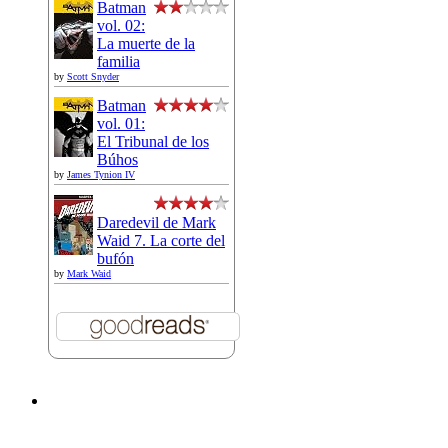
Batman
vol. 02:
La muerte de la
familia
by
Scott Snyder
Batman
vol. 01:
El Tribunal de los
Búhos
by
James Tynion IV
Daredevil de Mark
Waid 7. La corte del
bufón
by
Mark Waid