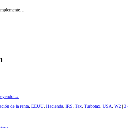
 simplemente…
a
 leyendo
→
ación de la renta
,
EEUU
,
Hacienda
,
IRS
,
Tax
,
Turbotax
,
USA
,
W2
|
3 