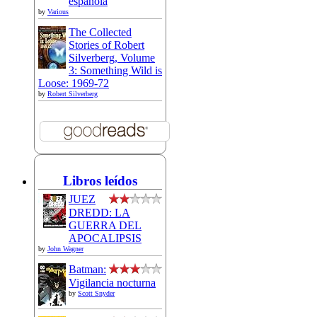
española
by
Various
The Collected
Stories of Robert
Silverberg, Volume
3: Something Wild is
Loose: 1969-72
by
Robert Silverberg
Libros leídos
JUEZ
DREDD: LA
GUERRA DEL
APOCALIPSIS
by
John Wagner
Batman:
Vigilancia nocturna
by
Scott Snyder