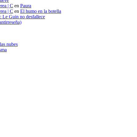
nieve
rea | C
en
Paura
rea | C
en
El humo en la botella
s: Le Guin no desfallece
ntirreseña)
 las nubes
asma