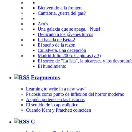
Bienvenido a la frontera
Cantabria, ¿tierra del gas?
Arrés
Una galaxia que se apaga... Nuts!
Dedicado a los jóvenes turcos
La balada de Beta-2
El sueño de la razón
Cullalvera, una decepción
Madrid Julio 2005: Capturas (y 3)
El sorteo de "La Isla", la picaresca y los devorainfe
El hundimiento
Fragmentos
Learning to write in a new way’
Psicosis como punto de inflexión del horror moderno
A quién pertenecen las historias
El sentido de lo apocalíptico
Cuando Kant y Pratchett coinciden
C