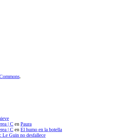
ve Commons
.
nieve
rea | C
en
Paura
rea | C
en
El humo en la botella
s: Le Guin no desfallece