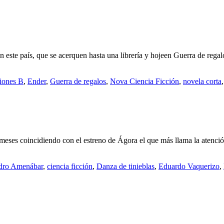
 este país, que se acerquen hasta una librería y hojeen Guerra de regal
iones B
,
Ender
,
Guerra de regalos
,
Nova Ciencia Ficción
,
novela corta
s meses coincidiendo con el estreno de Ágora el que más llama la atenc
dro Amenábar
,
ciencia ficción
,
Danza de tinieblas
,
Eduardo Vaquerizo
,