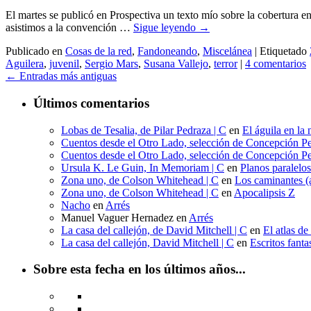
El martes se publicó en Prospectiva un texto mío sobre la cobertura 
asistimos a la convención …
Sigue leyendo
→
Publicado en
Cosas de la red
,
Fandoneando
,
Miscelánea
|
Etiquetado
Aguilera
,
juvenil
,
Sergio Mars
,
Susana Vallejo
,
terror
|
4 comentarios
←
Entradas más antiguas
Últimos comentarios
Lobas de Tesalia, de Pilar Pedraza | C
en
El águila en la 
Cuentos desde el Otro Lado, selección de Concepción Pe
Cuentos desde el Otro Lado, selección de Concepción Pe
Ursula K. Le Guin, In Memoriam | C
en
Planos paralelo
Zona uno, de Colson Whitehead | C
en
Los caminantes (a
Zona uno, de Colson Whitehead | C
en
Apocalipsis Z
Nacho
en
Arrés
Manuel Vaguer Hernadez
en
Arrés
La casa del callejón, de David Mitchell | C
en
El atlas de
La casa del callejón, David Mitchell | C
en
Escritos fant
Sobre esta fecha en los últimos años...