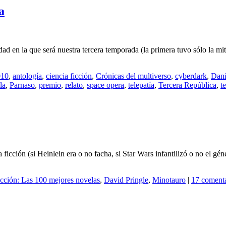
a
idad en la que será nuestra tercera temporada (la primera tuvo sólo la 
010
,
antología
,
ciencia ficción
,
Crónicas del multiverso
,
cyberdark
,
Dani
la
,
Parnaso
,
premio
,
relato
,
space opera
,
telepatía
,
Tercera República
,
te
ia ficción (si Heinlein era o no facha, si Star Wars infantilizó o no e
icción: Las 100 mejores novelas
,
David Pringle
,
Minotauro
|
17 comenta