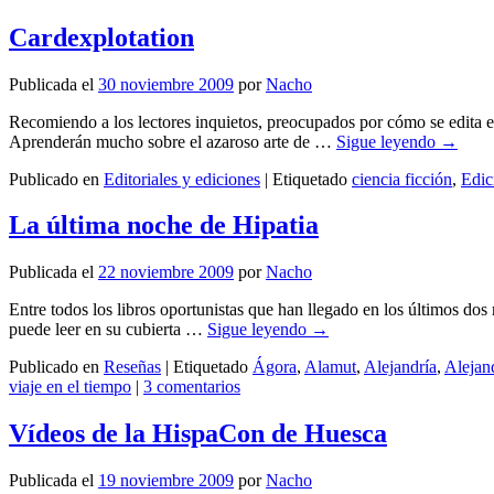
Cardexplotation
Publicada el
30 noviembre 2009
por
Nacho
Recomiendo a los lectores inquietos, preocupados por cómo se edita en
Aprenderán mucho sobre el azaroso arte de …
Sigue leyendo
→
Publicado en
Editoriales y ediciones
|
Etiquetado
ciencia ficción
,
Edic
La última noche de Hipatia
Publicada el
22 noviembre 2009
por
Nacho
Entre todos los libros oportunistas que han llegado en los últimos do
puede leer en su cubierta …
Sigue leyendo
→
Publicado en
Reseñas
|
Etiquetado
Ágora
,
Alamut
,
Alejandría
,
Alejan
viaje en el tiempo
|
3 comentarios
Vídeos de la HispaCon de Huesca
Publicada el
19 noviembre 2009
por
Nacho