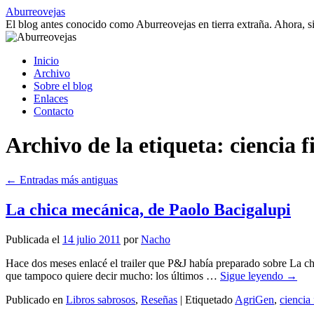
Saltar
Aburreovejas
al
El blog antes conocido como Aburreovejas en tierra extraña. Ahora,
contenido
Inicio
Archivo
Sobre el blog
Enlaces
Contacto
Archivo de la etiqueta:
ciencia f
←
Entradas más antiguas
La chica mecánica, de Paolo Bacigalupi
Publicada el
14 julio 2011
por
Nacho
Hace dos meses enlacé el trailer que P&J había preparado sobre La ch
que tampoco quiere decir mucho: los últimos …
Sigue leyendo
→
Publicado en
Libros sabrosos
,
Reseñas
|
Etiquetado
AgriGen
,
ciencia 