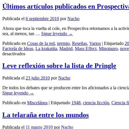
Últimos artículos publicados en Prospectiv
Publicada el
6 septiembre 2010
por
Nacho
Ahora que toca la vuelta al cole, en Prospectiva retornamos a la activ
sea, al menos, tan …
Sigue leyendo
→
Publicado en
Cosas de la red
,
premio
,
Reseñas
,
Varios
|
Etiquetado
2
Factoría de Ideas
,
La krakatita
,
Madrid
,
Mass Effect
,
Minotauro
,
nove
en
desactivados
Últimos
artículos
Leve reflexión sobre la lista de Pringle
publicados
en
Publicada el
23 julio 2010
por
Nacho
Prospectiva
De todos los debates que se producen entre los aficionados a la cienc
Sigue leyendo
→
Publicado en
Miscelánea
|
Etiquetado
1948
,
ciencia ficción
,
Ciencia f
La telaraña entre los mundos
Publicada el
11 marzo 2010
por
Nacho