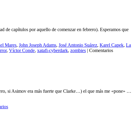
mitad de capítulos por aquello de comenzar en febrero). Esperamos que
el Mares
,
John Joseph Adams
,
José Antonio Suárez
,
Karel Capek
,
La
rror
,
Víctor Conde
,
xatafi-cyberdark
,
zombies
|
Comentarios
l género, si Asimov era más fuerte que Clarke…) el que más me «pone» …
rios