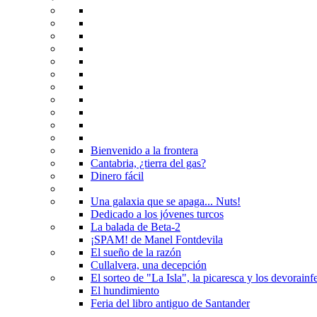
Bienvenido a la frontera
Cantabria, ¿tierra del gas?
Dinero fácil
Una galaxia que se apaga... Nuts!
Dedicado a los jóvenes turcos
La balada de Beta-2
¡SPAM! de Manel Fontdevila
El sueño de la razón
Cullalvera, una decepción
El sorteo de "La Isla", la picaresca y los devorainfe
El hundimiento
Feria del libro antiguo de Santander