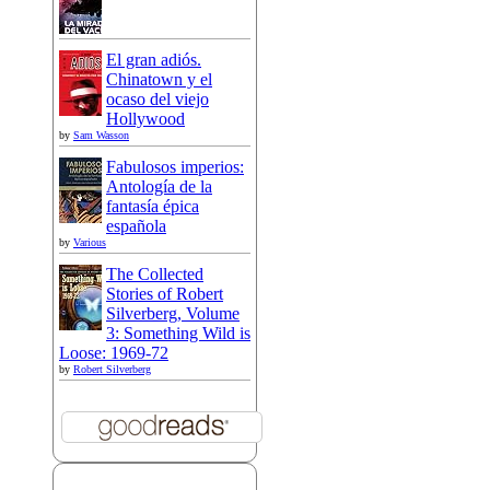
El gran adiós.
Chinatown y el
ocaso del viejo
Hollywood
by
Sam Wasson
Fabulosos imperios:
Antología de la
fantasía épica
española
by
Various
The Collected
Stories of Robert
Silverberg, Volume
3: Something Wild is
Loose: 1969-72
by
Robert Silverberg