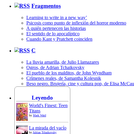
Fragmentos
Learning to write in a new way’
Psicosis como punto de inflexión del horror moderno
A quién pertenecen las historias
El sentido de lo apocalíptico
Cuando Kant y Pratchett coinciden
C
La lluvia amarilla, de Julio Llamazares
Ogros, de Adrian Tchaikovsky
El pueblo de los malditos, de John Wyndham
Crímenes reales, de Samantha Kolesnik
Beso negro. Brujería, cine y cultura pop, de Elisa McCa
Leyendo
World's Finest: Teen
Titans
by
Mark Waid
La mirada del vacío
by
Adrian Tchaikovsky