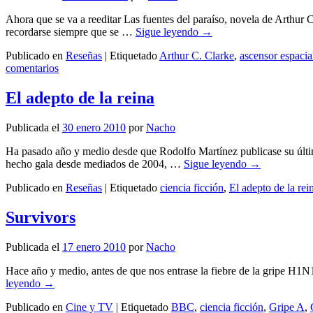
Ahora que se va a reeditar Las fuentes del paraíso, novela de Arthur 
recordarse siempre que se …
Sigue leyendo
→
Publicado en
Reseñas
|
Etiquetado
Arthur C. Clarke
,
ascensor espacia
comentarios
El adepto de la reina
Publicada el
30 enero 2010
por
Nacho
Ha pasado año y medio desde que Rodolfo Martínez publicase su últim
hecho gala desde mediados de 2004, …
Sigue leyendo
→
Publicado en
Reseñas
|
Etiquetado
ciencia ficción
,
El adepto de la rei
Survivors
Publicada el
17 enero 2010
por
Nacho
Hace año y medio, antes de que nos entrase la fiebre de la gripe H1N
leyendo
→
Publicado en
Cine y TV
|
Etiquetado
BBC
,
ciencia ficción
,
Gripe A
,