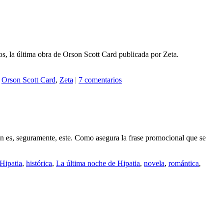
Survivors
os, la última obra de Orson Scott Card publicada por Zeta.
,
Orson Scott Card
,
Zeta
|
7 comentarios
ión es, seguramente, este. Como asegura la frase promocional que se
Hipatia
,
histórica
,
La última noche de Hipatia
,
novela
,
romántica
,