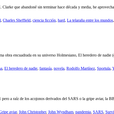
C. Clarke que abandoné sin terminar hace década y media, he aprovechad
l
,
Charles Sheffield
,
ciencia ficción
,
hard
,
La telaraña entre los mundos
a obra encuadrada en su universo Holmesiano, El heredero de nadie (qu
na
,
El heredero de nadie
,
fantasía
,
novela
,
Rodolfo Martínez
,
Sportula
,
1 pero a raíz de los acojonos derivados del SARS o la gripe aviar, la 
Gripe aviar
,
John Christopher
,
John Wyndham
,
pandemia
,
SARS
,
Survi