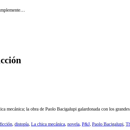
 simplemente…
icción
ica mecánica; la obra de Paolo Bacigalupi galardonada con los grandes
ficción
,
distopía
,
La chica mecánica
,
novela
,
P&J
,
Paolo Bacigalupi
,
Th