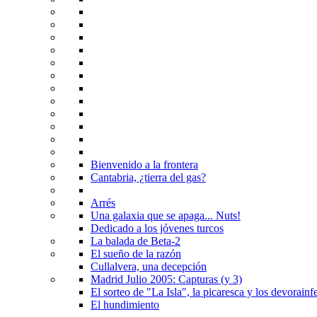
Bienvenido a la frontera
Cantabria, ¿tierra del gas?
Arrés
Una galaxia que se apaga... Nuts!
Dedicado a los jóvenes turcos
La balada de Beta-2
El sueño de la razón
Cullalvera, una decepción
Madrid Julio 2005: Capturas (y 3)
El sorteo de "La Isla", la picaresca y los devorainfe
El hundimiento