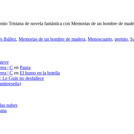
 premio Tristana de novela fantástica con Memorias de un hombre de mad
s Ibáñez
,
Memorias de un hombre de madera
,
Menoscuarto
,
premio
,
S
nieve
rea | C
en
Paura
rea | C
en
El humo en la botella
s: Le Guin no desfallece
ntirreseña)
 las nubes
asma