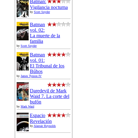
Batman:
Vigilancia nocturna
by
Scott Snyder
Batman
vol. 02:
La muerte de la
familia
by
Scott Snyder
Batman
vol. 01:
El Tribunal de los
Búhos
by
James Tynion IV
Daredevil de Mark
Waid 7. La corte del
bufón
by
Mark Waid
Espacio
Revelación
by
Alastair Reynolds