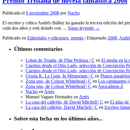
Premio Tristana de novela fantástica 2008
Publicada el
9 noviembre 2008
por
Nacho
El escritor y crítico Andrés Ibáñez ha ganado la tercera edición del
cada dos años y está dotado con …
Sigue leyendo
→
Publicado en
Editoriales y ediciones
,
premio
|
Etiquetado
2008
,
André
Últimos comentarios
Lobas de Tesalia, de Pilar Pedraza | C
en
El águila en la 
Cuentos desde el Otro Lado, selección de Concepción Pe
Cuentos desde el Otro Lado, selección de Concepción Pe
Ursula K. Le Guin, In Memoriam | C
en
Planos paralelo
Zona uno, de Colson Whitehead | C
en
Los caminantes (a
Zona uno, de Colson Whitehead | C
en
Apocalipsis Z
Nacho
en
Arrés
Manuel Vaguer Hernadez
en
Arrés
La casa del callejón, de David Mitchell | C
en
El atlas de
La casa del callejón, David Mitchell | C
en
Escritos fant
Sobre esta fecha en los últimos años...