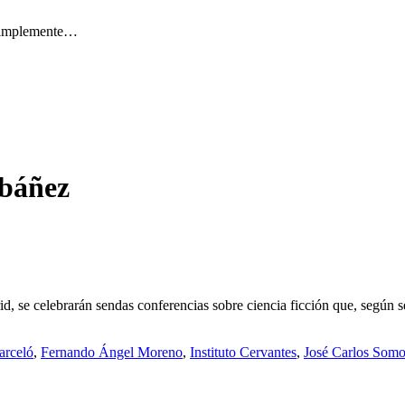
 simplemente…
Ibáñez
id, se celebrarán sendas conferencias sobre ciencia ficción que, según
arceló
,
Fernando Ángel Moreno
,
Instituto Cervantes
,
José Carlos Som