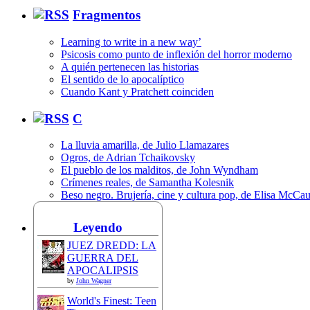
Fragmentos
Learning to write in a new way’
Psicosis como punto de inflexión del horror moderno
A quién pertenecen las historias
El sentido de lo apocalíptico
Cuando Kant y Pratchett coinciden
C
La lluvia amarilla, de Julio Llamazares
Ogros, de Adrian Tchaikovsky
El pueblo de los malditos, de John Wyndham
Crímenes reales, de Samantha Kolesnik
Beso negro. Brujería, cine y cultura pop, de Elisa McCa
Leyendo
JUEZ DREDD: LA
GUERRA DEL
APOCALIPSIS
by
John Wagner
World's Finest: Teen