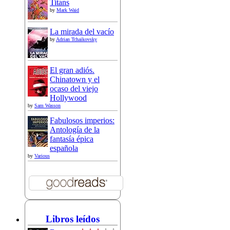
Titans
by
Mark Waid
La mirada del vacío
by
Adrian Tchaikovsky
El gran adiós.
Chinatown y el
ocaso del viejo
Hollywood
by
Sam Wasson
Fabulosos imperios:
Antología de la
fantasía épica
española
by
Various
Libros leídos