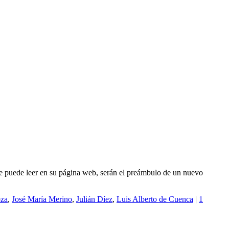
 se puede leer en su página web, serán el preámbulo de un nuevo
oza
,
José María Merino
,
Julián Díez
,
Luis Alberto de Cuenca
|
1