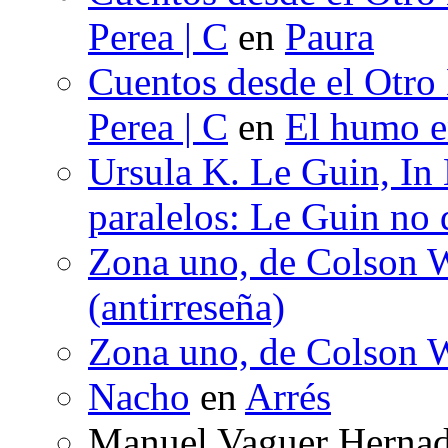
Perea | C
en
Paura
Cuentos desde el Otro
Perea | C
en
El humo en
Ursula K. Le Guin, In
paralelos: Le Guin no 
Zona uno, de Colson W
(antirreseña)
Zona uno, de Colson W
Nacho
en
Arrés
Manuel Vaguer Herna