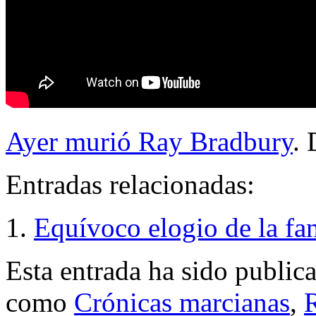
Ayer murió Ray Bradbury
. 
Entradas relacionadas:
Equívoco elogio de la fan
Esta entrada ha sido public
como
Crónicas marcianas
,