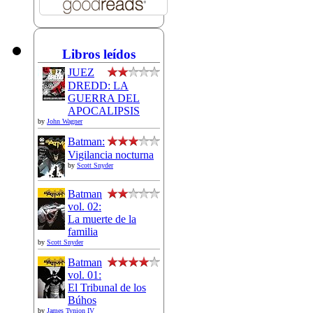
Libros leídos
JUEZ
DREDD: LA
GUERRA DEL
APOCALIPSIS
by
John Wagner
Batman:
Vigilancia nocturna
by
Scott Snyder
Batman
vol. 02:
La muerte de la
familia
by
Scott Snyder
Batman
vol. 01:
El Tribunal de los
Búhos
by
James Tynion IV