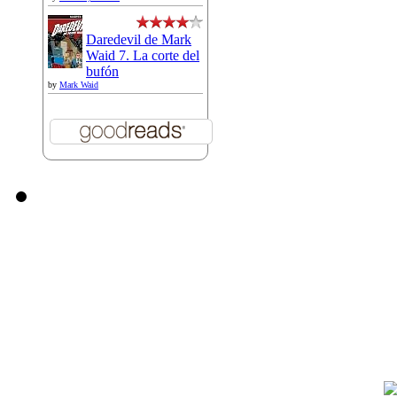
Daredevil de Mark
Waid 7. La corte del
bufón
by
Mark Waid