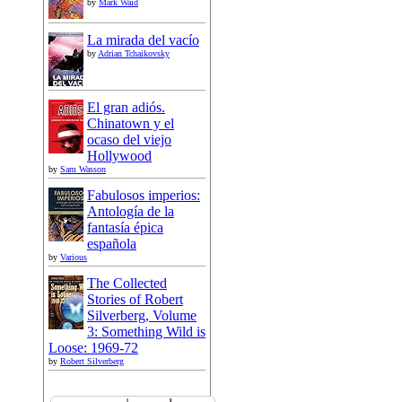
by
Mark Waid
La mirada del vacío
by
Adrian Tchaikovsky
El gran adiós.
Chinatown y el
ocaso del viejo
Hollywood
by
Sam Wasson
Fabulosos imperios:
Antología de la
fantasía épica
española
by
Various
The Collected
Stories of Robert
Silverberg, Volume
3: Something Wild is
Loose: 1969-72
by
Robert Silverberg