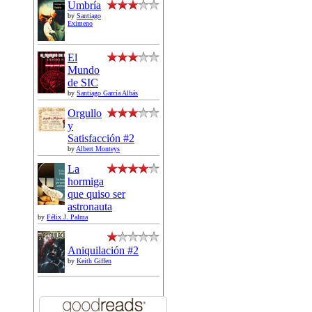
Umbría
by
Santiago
Eximeno
El
Mundo
de SIC
by
Santiago García Albás
Orgullo
y
Satisfacción #2
by
Albert Monteys
La
hormiga
que quiso ser
astronauta
by
Félix J. Palma
Aniquilación #2
by
Keith Giffen