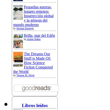
Pequeñas guerras,
lugares remotos:
Insurrección global
y la génesis del
mundo moderno
by
Michael Burleigh
Brilla, mar del Edén
by
Andrés Ibáñez
The Dreams Our
Stuff is Made Of:
How Science
Fiction Conquered
the World
by
Thomas M. Disch
Libros leídos