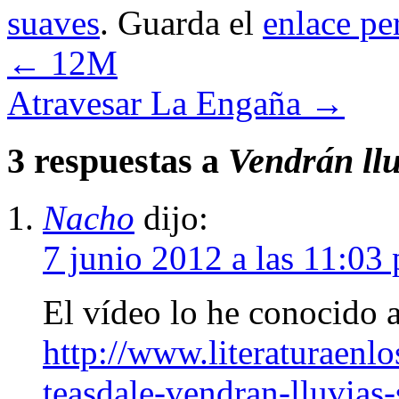
suaves
. Guarda el
enlace p
←
12M
Atravesar La Engaña
→
3 respuestas a
Vendrán llu
Nacho
dijo:
7 junio 2012 a las 11:03
El vídeo lo he conocido 
http://www.literaturaenl
teasdale-vendran-lluvias