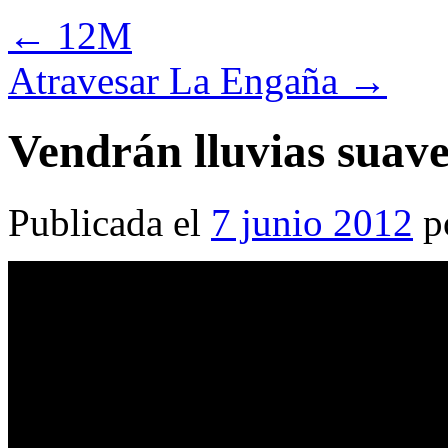
←
12M
Atravesar La Engaña
→
Vendrán lluvias suave
Publicada el
7 junio 2012
p