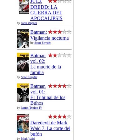
JUEZ
DREDD: LA
GUERRA DEL
APOCALIPSIS
by
John Wagner
Batman:
Vigilancia nocturna
by
Scott Snyder
Batman
vol. 02:
La muerte de la
familia
by
Scott Snyder
Batman
vol. 01:
El Tribunal de los
Búhos
by
James Tynion IV
Daredevil de Mark
Waid 7. La corte del
bufón
by
Mark Waid