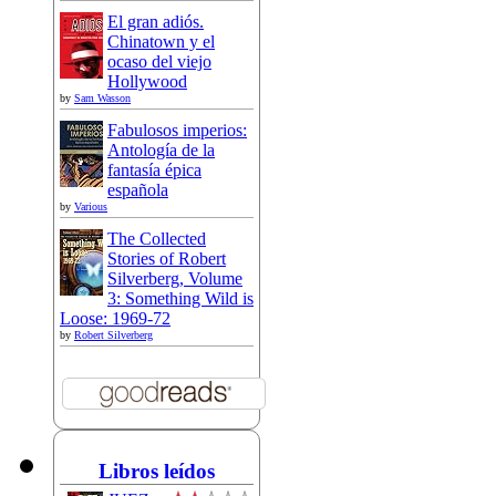
El gran adiós.
Chinatown y el
ocaso del viejo
Hollywood
by
Sam Wasson
Fabulosos imperios:
Antología de la
fantasía épica
española
by
Various
The Collected
Stories of Robert
Silverberg, Volume
3: Something Wild is
Loose: 1969-72
by
Robert Silverberg
Libros leídos