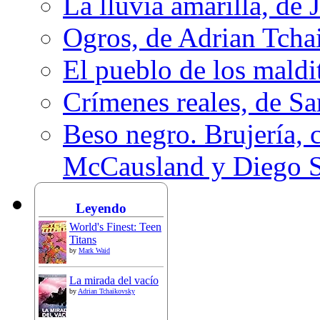
La lluvia amarilla, de 
Ogros, de Adrian Tcha
El pueblo de los mald
Crímenes reales, de S
Beso negro. Brujería, c
McCausland y Diego 
Leyendo
World's Finest: Teen
Titans
by
Mark Waid
La mirada del vacío
by
Adrian Tchaikovsky