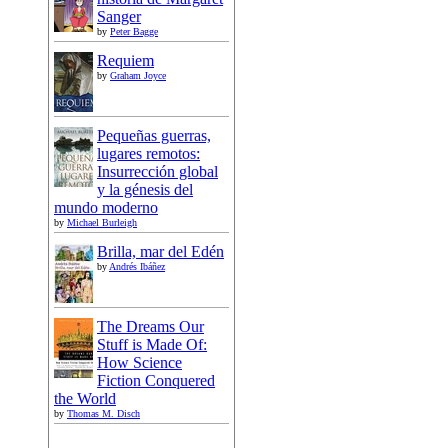
Sanger
by
Peter Bagge
Requiem
by
Graham Joyce
Pequeñas guerras,
lugares remotos:
Insurrección global
y la génesis del
mundo moderno
by
Michael Burleigh
Brilla, mar del Edén
by
Andrés Ibáñez
The Dreams Our
Stuff is Made Of:
How Science
Fiction Conquered
the World
by
Thomas M. Disch