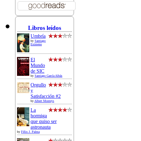
Libros leídos
Umbría
by
Santiago
Eximeno
El
Mundo
de SIC
by
Santiago García Albás
Orgullo
y
Satisfacción #2
by
Albert Monteys
La
hormiga
que quiso ser
astronauta
by
Félix J. Palma