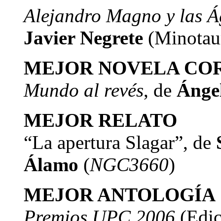
Alejandro Magno y las Á
Javier Negrete
(Minotau
MEJOR NOVELA CO
Mundo al revés
, de
Ángel
MEJOR RELATO
“La apertura Slagar”, de
Álamo
(
NGC3660
)
MEJOR ANTOLOGÍA
Premios UPC 2006
(Edic