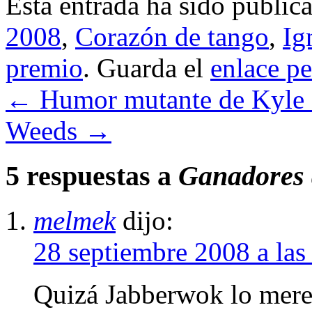
Esta entrada ha sido public
2008
,
Corazón de tango
,
Ig
premio
. Guarda el
enlace p
←
Humor mutante de Kyle
Weeds
→
5 respuestas a
Ganadores 
melmek
dijo:
28 septiembre 2008 a las
Quizá Jabberwok lo merec