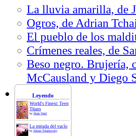
La lluvia amarilla, de 
Ogros, de Adrian Tcha
El pueblo de los mald
Crímenes reales, de S
Beso negro. Brujería, c
McCausland y Diego 
Leyendo
World's Finest: Teen
Titans
by
Mark Waid
La mirada del vacío
by
Adrian Tchaikovsky