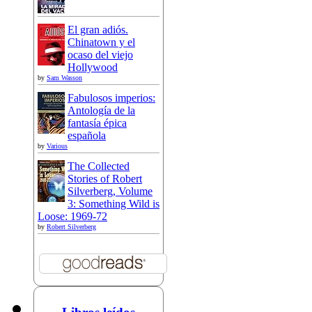
El gran adiós.
Chinatown y el
ocaso del viejo
Hollywood
by
Sam Wasson
Fabulosos imperios:
Antología de la
fantasía épica
española
by
Various
The Collected
Stories of Robert
Silverberg, Volume
3: Something Wild is
Loose: 1969-72
by
Robert Silverberg