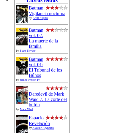
Libros leídos
Batman:
Vigilancia nocturna
by
Scott Snyder
Batman
vol. 02:
La muerte de la
familia
by
Scott Snyder
Batman
vol. 01:
El Tribunal de los
Búhos
by
James Tynion IV
Daredevil de Mark
Waid 7. La corte del
bufón
by
Mark Waid
Espacio
Revelación
by
Alastair Reynolds