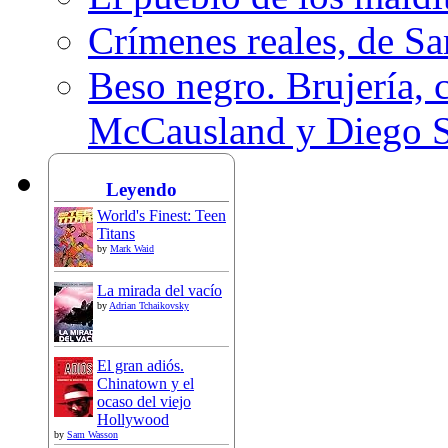
Crímenes reales, de S
Beso negro. Brujería, c
McCausland y Diego 
Leyendo
World's Finest: Teen
Titans
by
Mark Waid
La mirada del vacío
by
Adrian Tchaikovsky
El gran adiós.
Chinatown y el
ocaso del viejo
Hollywood
by
Sam Wasson