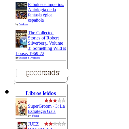
Fabulosos imperios:
Antología de la
fantasía épica
española
by
Various
The Collected
Stories of Robert
Silverberg, Volume
3: Something Wild is
Loose: 1969-72
by
Robert Silverberg
Libros leídos
SuperGroom - 3: La
Estrategia Gaia
by
Yoann
JUEZ