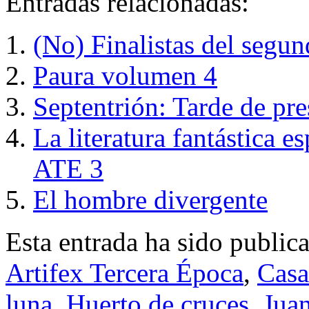
Entradas relacionadas:
(No) Finalistas del segu
Paura volumen 4
Septentrión: Tarde de pr
La literatura fantástica e
ATE 3
El hombre divergente
Esta entrada ha sido public
Artifex Tercera Época
,
Casa
luna
,
Huerto de cruces
,
Jua