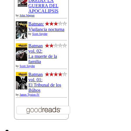
DREDD: LA
GUERRA DEL
APOCALIPSIS
by
John Wagner
Batman:
Vigilancia nocturna
by
Scott Snyder
Batman
vol. 02:
La muerte de la
familia
by
Scott Snyder
Batman
vol. 01:
El Tribunal de los
Búhos
by
James Tynion IV