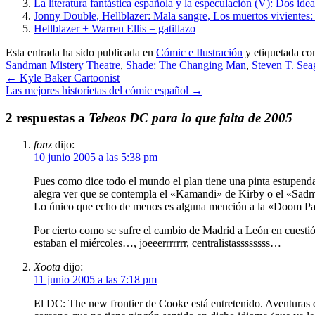
La literatura fantástica española y la especulación (V): Dos ide
Jonny Double, Hellblazer: Mala sangre, Los muertos vivientes
Hellblazer + Warren Ellis = gatillazo
Esta entrada ha sido publicada en
Cómic e Ilustración
y etiquetada c
Sandman Mistery Theatre
,
Shade: The Changing Man
,
Steven T. Sea
←
Kyle Baker Cartoonist
Las mejores historietas del cómic español
→
2 respuestas a
Tebeos DC para lo que falta de 2005
fonz
dijo:
10 junio 2005 a las 5:38 pm
Pues como dice todo el mundo el plan tiene una pinta estupenda,
alegra ver que se contempla el «Kamandi» de Kirby o el «Sad
Lo único que echo de menos es alguna mención a la «Doom Pat
Por cierto como se sufre el cambio de Madrid a León en cuestió
estaban el miércoles…, joeeerrrrrrr, centralistassssssss…
Xoota
dijo:
11 junio 2005 a las 7:18 pm
El DC: The new frontier de Cooke está entretenido. Aventuras d