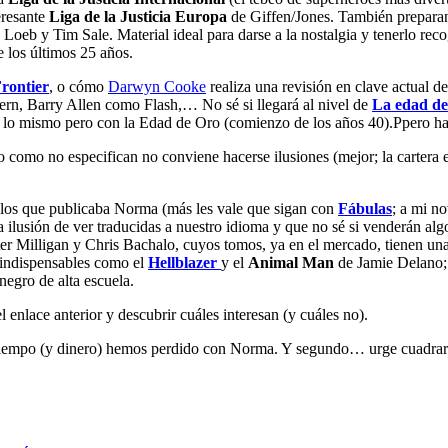
eresante
Liga de la Justicia Europa
de Giffen/Jones. También prepar
Loeb y Tim Sale. Material ideal para darse a la nostalgia y tenerlo re
 los últimos 25 años.
rontier
, o cómo
Darwyn Cooke
realiza una revisión en clave actual d
rn, Barry Allen como Flash,… No sé si llegará al nivel de
La edad de
 lo mismo pero con la Edad de Oro (comienzo de los años 40).Ppero ha
o como no especifican no conviene hacerse ilusiones (mejor; la cartera 
on los que publicaba Norma (más les vale que sigan con
Fábulas
; a mi n
 ilusión de ver traducidas a nuestro idioma y que no sé si venderán algo.
er Milligan y Chris Bachalo, cuyos tomos, ya en el mercado, tienen un
n indispensables como el
Hellblazer
y el
Animal Man
de Jamie Delano;
negro de alta escuela.
enlace anterior y descubrir cuáles interesan (y cuáles no).
iempo (y dinero) hemos perdido con Norma. Y segundo… urge cuadrar el