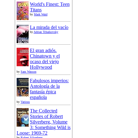
World's Finest: Teen
Titans
by
Mark Waid
La mirada del vacío
by
Adrian Tchaikovsky
El gran adiós.
Chinatown y el
ocaso del viejo
Hollywood
by
Sam Wasson
Fabulosos imperios:
Antología de la
fantasía épica
española
by
Various
The Collected
Stories of Robert
Silverberg, Volume
3: Something Wild is
Loose: 1969-72
by
Robert Silverberg