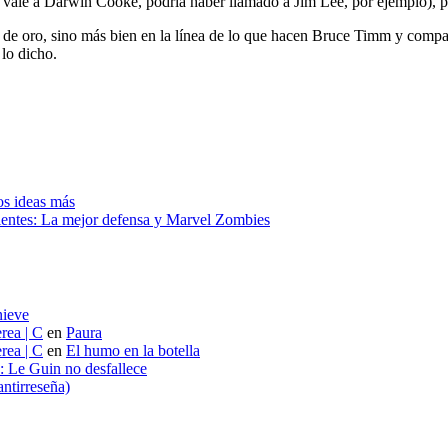
 vale a Darwin Cooke, podría haber llamado a Jim Lee, por ejemplo), pe
e oro, sino más bien en la línea de lo que hacen Bruce Timm y compañía
 lo dicho.
Dos ideas más
ientes: La mejor defensa y Marvel Zombies
nieve
rea | C
en
Paura
rea | C
en
El humo en la botella
s: Le Guin no desfallece
ntirreseña)