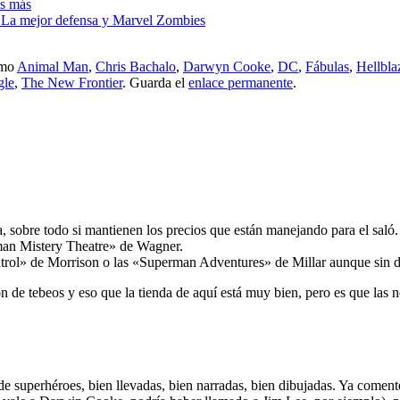
as más
: La mejor defensa y Marvel Zombies
omo
Animal Man
,
Chris Bachalo
,
Darwyn Cooke
,
DC
,
Fábulas
,
Hellbla
gle
,
The New Frontier
. Guarda el
enlace permanente
.
 sobre todo si mantienen los precios que están manejando para el saló. 
man Mistery Theatre» de Wagner.
rol» de Morrison o las «Superman Adventures» de Millar aunque sin d
n de tebeos y eso que la tienda de aquí está muy bien, pero es que la
e superhéroes, bien llevadas, bien narradas, bien dibujadas. Ya coment