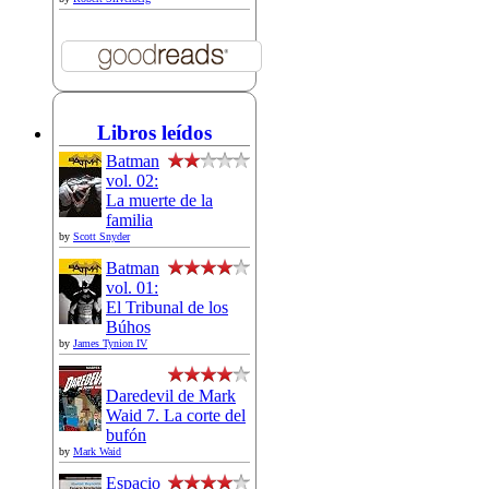
Libros leídos
Batman
vol. 02:
La muerte de la
familia
by
Scott Snyder
Batman
vol. 01:
El Tribunal de los
Búhos
by
James Tynion IV
Daredevil de Mark
Waid 7. La corte del
bufón
by
Mark Waid
Espacio