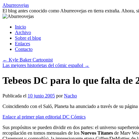
Saltar
Aburreovejas
al
El blog antes conocido como Aburreovejas en tierra extraña. Ahora,
contenido
Inicio
Archivo
Sobre el blog
Enlaces
Contacto
←
Kyle Baker Cartoonist
Las mejores historietas del cómic español
→
Tebeos DC para lo que falta de 
Publicada el
10 junio 2005
por
Nacho
Coincidiendo con el Saló, Planeta ha anunciado a través de su págin
Enlace al primer plan editorial DC Cómics
Sus propósitos se pueden dividir en dos partes: el universo superhero
recopilación en tomos mensuales de los
Nuevos Titanes
de Marv Wolf
Claremont y compañía), la impresionante etapa Giffen/DeMatties de 