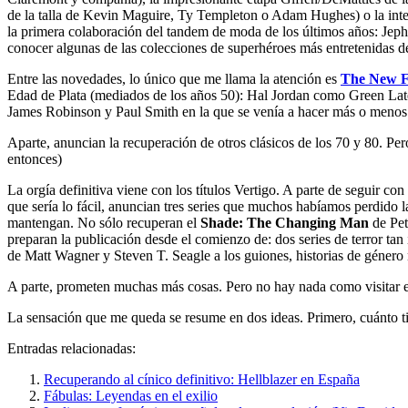
de la talla de Kevin Maguire, Ty Templeton o Adam Hughes) o la int
la primera colaboración del tandem de moda de los últimos años: Jeph 
conocer algunas de las colecciones de superhéroes más entretenidas de
Entre las novedades, lo único que me llama la atención es
The New F
Edad de Plata (mediados de los años 50): Hal Jordan como Green Late
James Robinson y Paul Smith en la que se venía a hacer más o menos
Aparte, anuncian la recuperación de otros clásicos de los 70 y 80. Per
entonces)
La orgía definitiva viene con los títulos Vertigo. A parte de seguir c
que sería lo fácil, anuncian tres series que muchos habíamos perdido la
mantengan. No sólo recuperan el
Shade: The Changing Man
de Pet
preparan la publicación desde el comienzo de: dos series de terror ta
de Matt Wagner y Steven T. Seagle a los guiones, historias de género 
A parte, prometen muchas más cosas. Pero no hay nada como visitar el 
La sensación que me queda se resume en dos ideas. Primero, cuánto t
Entradas relacionadas:
Recuperando al cínico definitivo: Hellblazer en España
Fábulas: Leyendas en el exilio