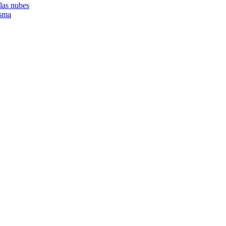
 las nubes
asma