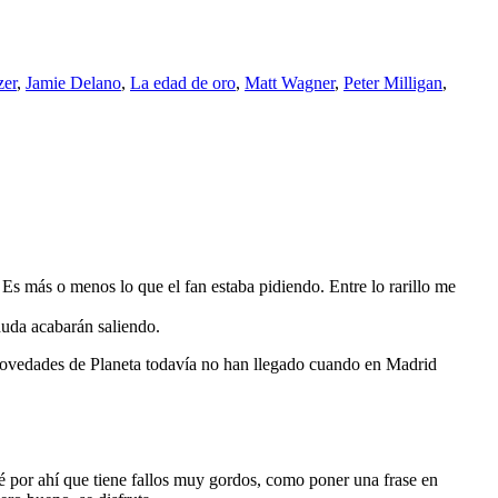
zer
,
Jamie Delano
,
La edad de oro
,
Matt Wagner
,
Peter Milligan
,
Es más o menos lo que el fan estaba pidiendo. Entre lo rarillo me
uda acabarán saliendo.
s novedades de Planeta todavía no han llegado cuando en Madrid
é por ahí que tiene fallos muy gordos, como poner una frase en