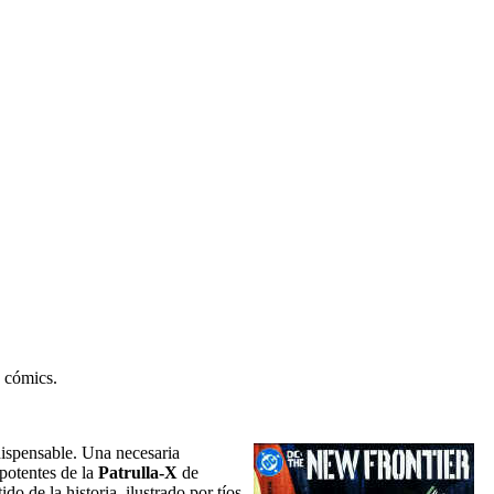
C cómics.
dispensable. Una necesaria
potentes de la
Patrulla-X
de
do de la historia, ilustrado por tíos