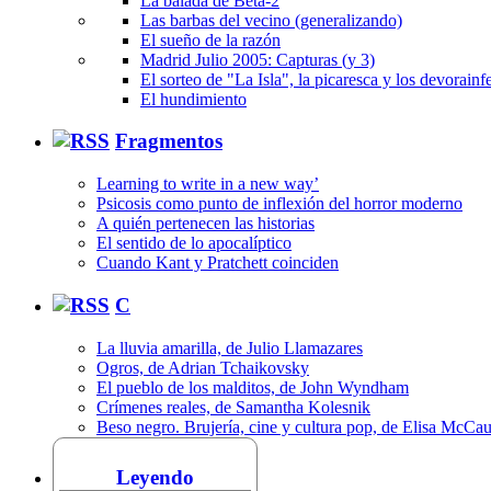
La balada de Beta-2
Las barbas del vecino (generalizando)
El sueño de la razón
Madrid Julio 2005: Capturas (y 3)
El sorteo de "La Isla", la picaresca y los devorainfe
El hundimiento
Fragmentos
Learning to write in a new way’
Psicosis como punto de inflexión del horror moderno
A quién pertenecen las historias
El sentido de lo apocalíptico
Cuando Kant y Pratchett coinciden
C
La lluvia amarilla, de Julio Llamazares
Ogros, de Adrian Tchaikovsky
El pueblo de los malditos, de John Wyndham
Crímenes reales, de Samantha Kolesnik
Beso negro. Brujería, cine y cultura pop, de Elisa McCa
Leyendo