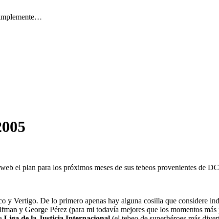
 simplemente…
2005
a web el plan para los próximos meses de sus tebeos provenientes de D
ico y Vertigo. De lo primero apenas hay alguna cosilla que considere in
man y George Pérez (para mi todavía mejores que los momentos más 
la
Liga de la Justicia Internacional
(el tebeo de superhéroes más diverti