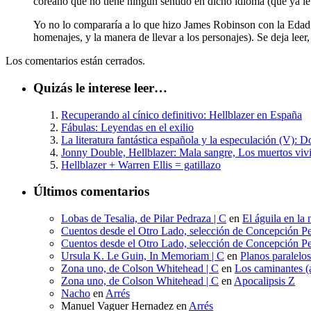
coreano que no tiene ningún sentido en dicho idioma (que ya le
Yo no lo compararía a lo que hizo James Robinson con la Edad d
homenajes, y la manera de llevar a los personajes). Se deja leer,
Los comentarios están cerrados.
Quizás le interese leer…
Recuperando al cínico definitivo: Hellblazer en España
Fábulas: Leyendas en el exilio
La literatura fantástica española y la especulación (V): 
Jonny Double, Hellblazer: Mala sangre, Los muertos viv
Hellblazer + Warren Ellis = gatillazo
Últimos comentarios
Lobas de Tesalia, de Pilar Pedraza | C
en
El águila en la 
Cuentos desde el Otro Lado, selección de Concepción Pe
Cuentos desde el Otro Lado, selección de Concepción Pe
Ursula K. Le Guin, In Memoriam | C
en
Planos paralelo
Zona uno, de Colson Whitehead | C
en
Los caminantes (a
Zona uno, de Colson Whitehead | C
en
Apocalipsis Z
Nacho
en
Arrés
Manuel Vaguer Hernadez
en
Arrés