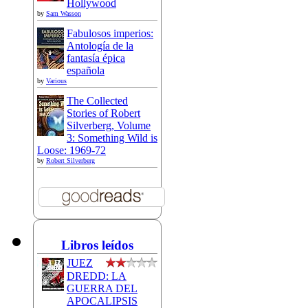
Hollywood
by
Sam Wasson
Fabulosos imperios:
Antología de la
fantasía épica
española
by
Various
The Collected
Stories of Robert
Silverberg, Volume
3: Something Wild is
Loose: 1969-72
by
Robert Silverberg
Libros leídos
JUEZ
DREDD: LA
GUERRA DEL
APOCALIPSIS