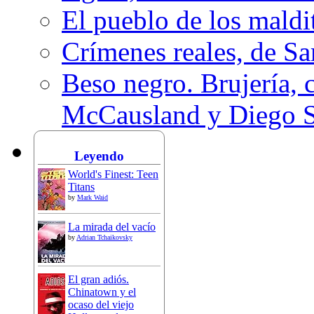
El pueblo de los mald
Crímenes reales, de S
Beso negro. Brujería, c
McCausland y Diego 
Leyendo
World's Finest: Teen
Titans
by
Mark Waid
La mirada del vacío
by
Adrian Tchaikovsky
El gran adiós.
Chinatown y el
ocaso del viejo