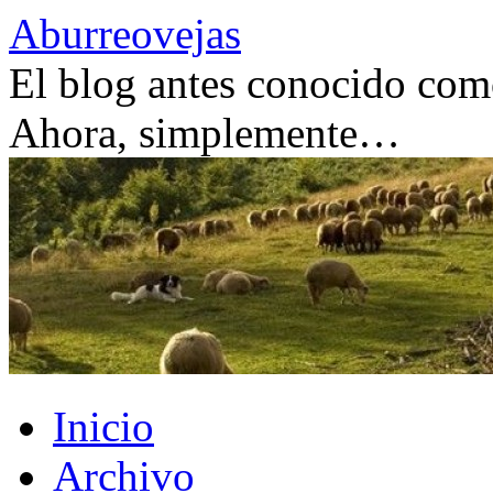
Saltar
Aburreovejas
al
contenido
El blog antes conocido como
Ahora, simplemente…
Inicio
Archivo