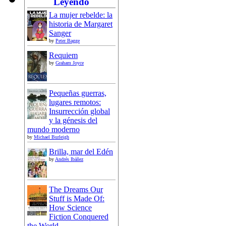
Leyendo
La mujer rebelde: la
historia de Margaret
Sanger
by
Peter Bagge
Requiem
by
Graham Joyce
Pequeñas guerras,
lugares remotos:
Insurrección global
y la génesis del
mundo moderno
by
Michael Burleigh
Brilla, mar del Edén
by
Andrés Ibáñez
The Dreams Our
Stuff is Made Of:
How Science
Fiction Conquered
the World