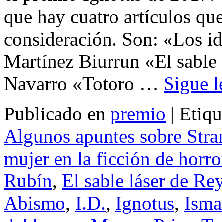
que hay cuatro artículos qu
consideración. Son: «Los id
Martínez Biurrun «El sable 
Navarro «Totoro …
Sigue 
Publicado en
premio
|
Etiqu
Algunos apuntes sobre Stran
mujer en la ficción de horro
Rubín
,
El sable láser de Re
Abismo
,
I.D.
,
Ignotus
,
Isma