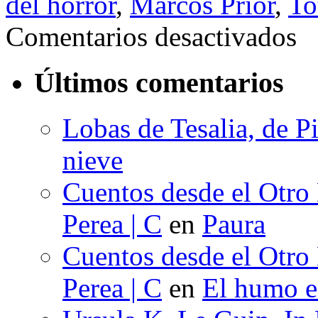
del horror
,
Marcos Prior
,
To
en
Comentarios desactivados
Prop
cand
Igno
Últimos comentarios
201
mejo
artíc
Lobas de Tesalia, de Pi
nieve
Cuentos desde el Otro
Perea | C
en
Paura
Cuentos desde el Otro
Perea | C
en
El humo en