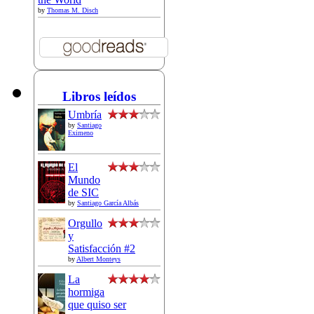
by
Thomas M. Disch
Libros leídos
Umbría
by
Santiago
Eximeno
El
Mundo
de SIC
by
Santiago García Albás
Orgullo
y
Satisfacción #2
by
Albert Monteys
La
hormiga
que quiso ser