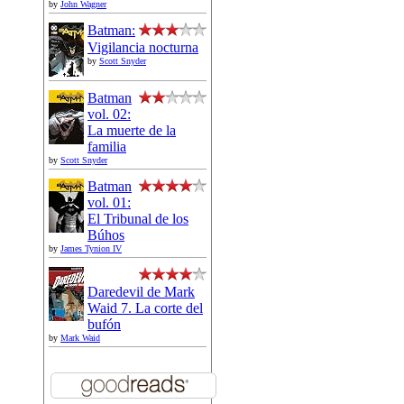
by
John Wagner
Batman:
Vigilancia nocturna
by
Scott Snyder
Batman
vol. 02:
La muerte de la
familia
by
Scott Snyder
Batman
vol. 01:
El Tribunal de los
Búhos
by
James Tynion IV
Daredevil de Mark
Waid 7. La corte del
bufón
by
Mark Waid