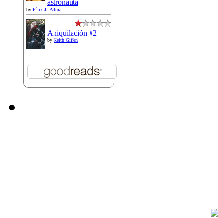
astronauta
by
Félix J. Palma
Aniquilación #2
by
Keith Giffen