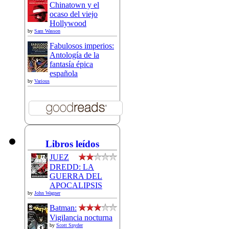
Chinatown y el
ocaso del viejo
Hollywood
by
Sam Wasson
Fabulosos imperios:
Antología de la
fantasía épica
española
by
Various
Libros leídos
JUEZ
DREDD: LA
GUERRA DEL
APOCALIPSIS
by
John Wagner
Batman:
Vigilancia nocturna
by
Scott Snyder