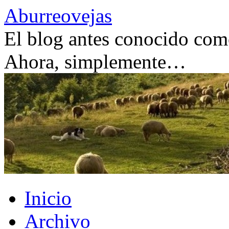
Saltar
Aburreovejas
al
contenido
El blog antes conocido como
Ahora, simplemente…
Inicio
Archivo