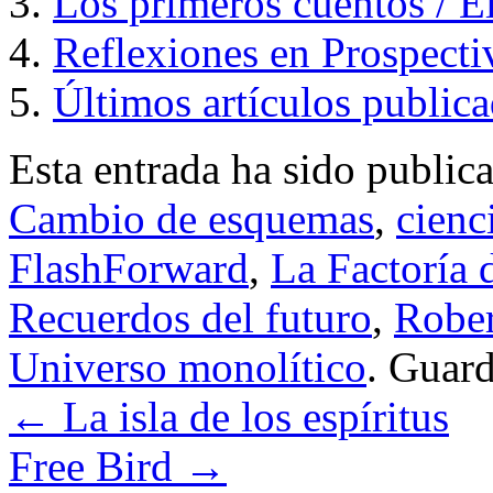
Los primeros cuentos / E
Reflexiones en Prospecti
Últimos artículos public
Esta entrada ha sido public
Cambio de esquemas
,
cienc
FlashForward
,
La Factoría 
Recuerdos del futuro
,
Rober
Universo monolítico
. Guar
←
La isla de los espíritus
Free Bird
→