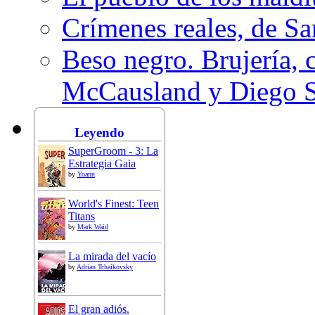
Crímenes reales, de S
Beso negro. Brujería, c
McCausland y Diego 
Leyendo
SuperGroom - 3: La
Estrategia Gaia
by
Yoann
World's Finest: Teen
Titans
by
Mark Waid
La mirada del vacío
by
Adrian Tchaikovsky
El gran adiós.