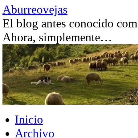
Saltar
Aburreovejas
al
contenido
El blog antes conocido como
Ahora, simplemente…
Inicio
Archivo