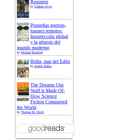
Requiem
by
Graham Joyce
Pequeñas guerras,
lugares remotos:
Insurrección global
y la génesis del
mundo moderno
by
Michael Burleigh
Brilla, mar del Edén
by
Andrés Ibáñez
The Dreams Our
Stuff is Made Of:
How Science
Fiction Conquered
the World
by
Thomas M. Disch