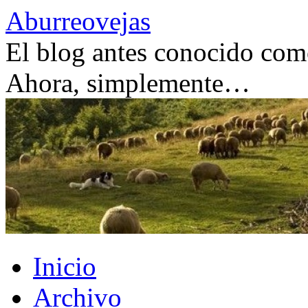
Saltar
Aburreovejas
al
contenido
El blog antes conocido como
Ahora, simplemente…
Inicio
Archivo