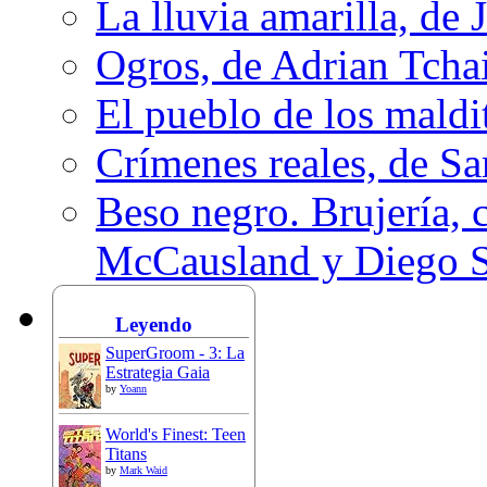
La lluvia amarilla, de 
Ogros, de Adrian Tcha
El pueblo de los mald
Crímenes reales, de S
Beso negro. Brujería, c
McCausland y Diego 
Leyendo
SuperGroom - 3: La
Estrategia Gaia
by
Yoann
World's Finest: Teen
Titans
by
Mark Waid