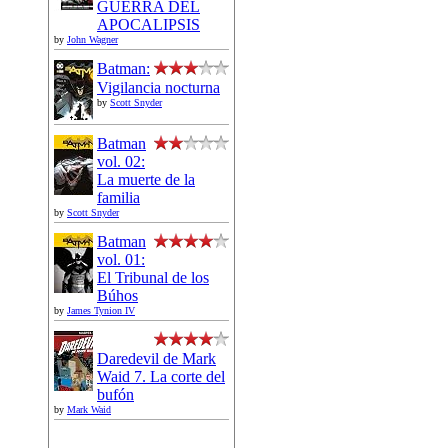
GUERRA DEL
APOCALIPSIS
by
John Wagner
Batman:
Vigilancia nocturna
by
Scott Snyder
Batman
vol. 02:
La muerte de la
familia
by
Scott Snyder
Batman
vol. 01:
El Tribunal de los
Búhos
by
James Tynion IV
Daredevil de Mark
Waid 7. La corte del
bufón
by
Mark Waid