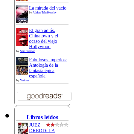
La mirada del vacío
by
Adrian Tchaikovsky
El gran adiós.
Chinatown y el
ocaso del viejo
Hollywood
by
Sam Wasson
Fabulosos imperios:
Antología de la
fantasía épica
española
by
Various
Libros leídos
JUEZ
DREDD: LA