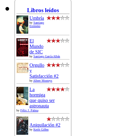
Libros leídos
Umbría
by
Santiago
Eximeno
El
Mundo
de SIC
by
Santiago García Albás
Orgullo
y
Satisfacción #2
by
Albert Monteys
La
hormiga
que quiso ser
astronauta
by
Félix J. Palma
Aniquilación #2
by
Keith Giffen