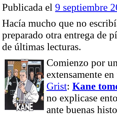
Publicada el
9 septiembre 
Hacía mucho que no escribía
preparado otra entrega de p
de últimas lecturas.
Comienzo por un
extensamente en 
Grist
:
Kane tom
no explicase ent
ante buenas histo