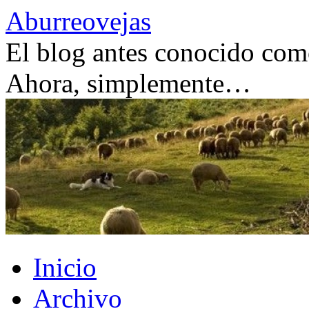
Saltar
Aburreovejas
al
contenido
El blog antes conocido como
Ahora, simplemente…
Inicio
Archivo