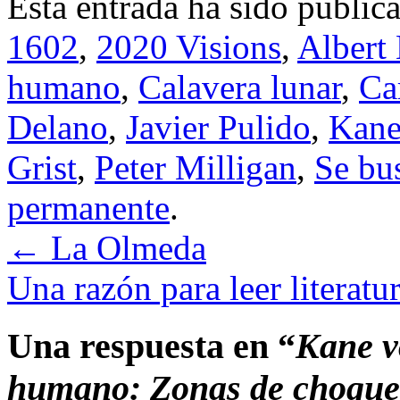
Esta entrada ha sido public
1602
,
2020 Visions
,
Albert
humano
,
Calavera lunar
,
Ca
Delano
,
Javier Pulido
,
Kan
Grist
,
Peter Milligan
,
Se bu
permanente
.
←
La Olmeda
Una razón para leer literatu
Una respuesta en “
Kane v
humano: Zonas de choque,